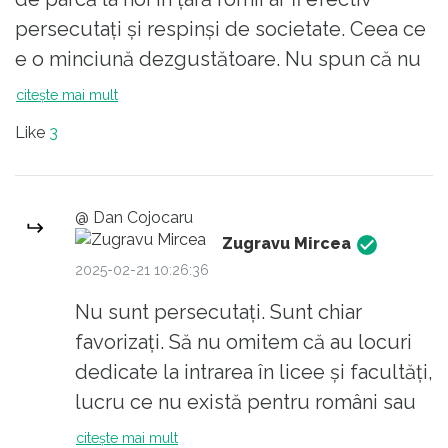
scrie... Curaj și multe bucurii, domnule
persecutați și respinși de societate. Ceea ce
Duminică! Viața e plină de momente
e o minciună dezgustătoare. Nu spun că nu
încețoșate, dar experiența și atenția ne scot
sunt și rasiști printre români, dar ei sunt mai
citește mai mult
la lumină!
degrabă excepții. Românii, în marea lor
Like
3
majoritate sunt omenoși și prietenoși. Da, nu
suportă furtul, înșelăciunea, precum și alte
feluri de infracțiui sau acțiuni reprobabile
@ Dan Cojocaru
existente în societate. Dacă însă procentul
Zugravu Mircea
de infractori din populația romă e vizibil mai
2025-02-21 10:26:36
mare decât în tabăra de etnici români, n-
Nu sunt persecutați. Sunt chiar
avem de ce să ascundem după deget doar
favorizați. Să nu omitem că au locuri
de dragul unei corectitudini politice la modă
dedicate la intrarea în licee și facultăți,
astăzi. Cu cât va scădea infracționalitatea în
lucru ce nu există pentru români sau
rândul romilor, cu atât vor fi iubiți mai mult.
celelalte minorități.
citește mai mult