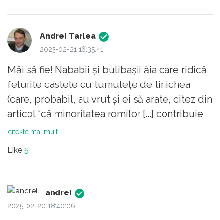
Andrei Tarlea
2025-02-21 16:35:41
Măi să fie! Nababii și bulibașii ăia care ridică
felurite castele cu turnulețe de tinichea
(care, probabil, au vrut și ei să arate, citez din
articol “că minoritatea romilor [...] contribuie
și va contribui la tot ceea ce avem mai
citește mai mult
frumos pe aceste meleaguri”), ăia zic, nu ar
Like
5
finanța niciun progrămel care să-i trimită pe
micii romi la școală. Maneliștii ăia cu
milioane de vizualizări pe YouTube, nici ăia
andrei
nu ar da doi lei pentru comunitățile de romi
2025-02-20 18:40:06
care abia își duc traiul, arzând cauciucuri ca