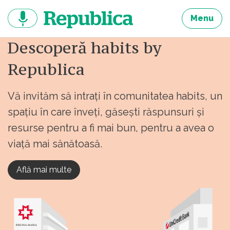
Sari
la
Menu
continut
Descoperă habits by
Republica
Vă invităm să intrați în comunitatea habits, un
spațiu în care înveți, găsești răspunsuri și
resurse pentru a fi mai bun, pentru a avea o
viață mai sănătoasă.
Află mai multe