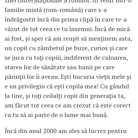
zilei (inter)naționale a romilor. Ai venit într-o
familie mixtă (rom-română) care s-a
îndrăgostit încă din prima clipă în care te-a
văzut de tot ceea ce tu însemni. Încă de mică
ai fost, și sper că am reușit să menținem asta,
un copil cu zâmbetul pe buze, curios și care
se juca cu toți copiii, indiferent de culoarea,
starea lor de sănătate sau banii pe care
părinții lor îi aveau. Ești bucuria vieții mele și
e un privilegiu că ești copila mea! Cu gândul
la tine, și toți ceilalți copii din generația ta,
am făcut tot ceea ce am crezut că este corect
ca tu să ai parte de o lume mai bună.
Încă din anul 2000 am ales să lucrez pentru