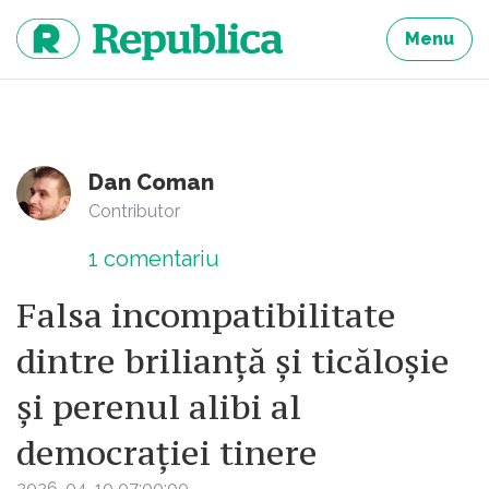
Sari
la
Menu
continut
Dan Coman
Contributor
1
comentariu
Falsa incompatibilitate
dintre brilianță și ticăloșie
și perenul alibi al
democrației tinere
2026-04-10 07:00:00