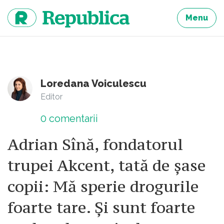
Sari
la
Menu
continut
Loredana Voiculescu
Editor
0
comentarii
Adrian Sînă, fondatorul
trupei Akcent, tată de șase
copii: Mă sperie drogurile
foarte tare. Și sunt foarte