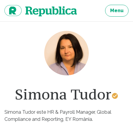
Sari
la
Menu
continut
Simona Tudor
Simona Tudor este HR & Payroll Manager, Global
Compliance and Reporting, EY România.