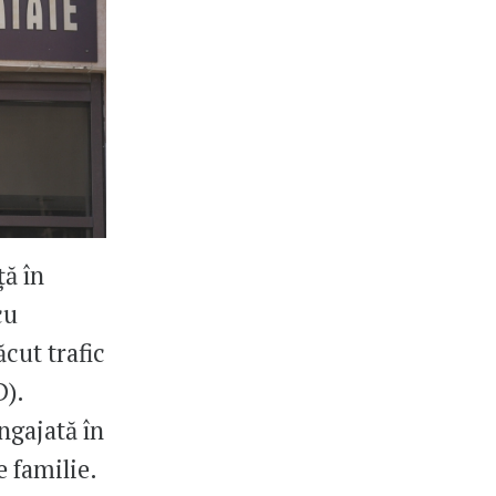
ță în
cu
făcut trafic
D).
angajată în
e familie.