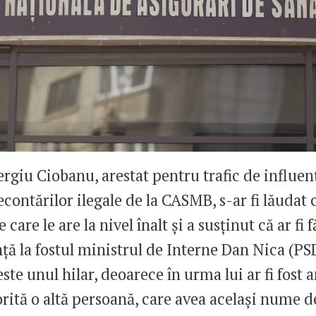
rgiu Ciobanu, arestat pentru trafic de influen
contărilor ilegale de la CASMB, s-ar fi lăudat 
e care le are la nivel înalt și a susținut că ar fi 
ță la fostul ministrul de Interne Dan Nica (PS
ste unul hilar, deoarece în urma lui ar fi fost 
rită o altă persoană, care avea același nume d