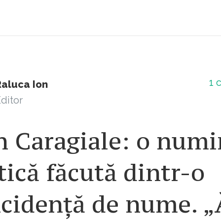
1
c
Raluca Ion
ditor
n Caragiale: o numi
tică făcută dintr-o
ncidență de nume. „