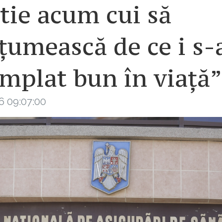
tie acum cui să
țumească de ce i s-
mplat bun în viață”
6 09:07:00