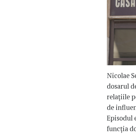
Nicolae Se
dosarul de
relațiile p
de influen
Episodul e
funcția do