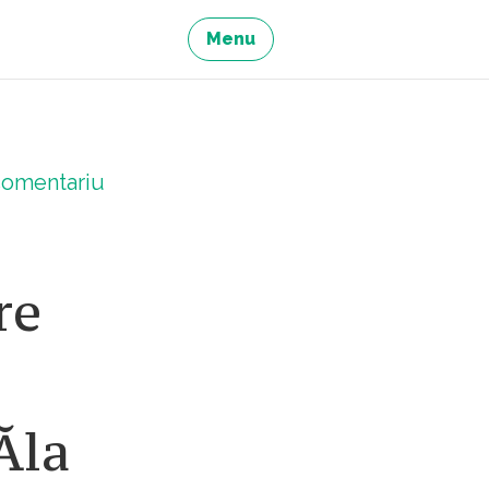
Menu
omentariu
re
Ăla