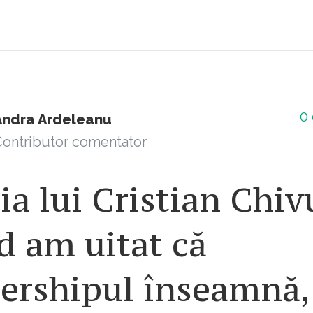
0
Andra Ardeleanu
ontributor comentator
ia lui Cristian Chiv
d am uitat că
dershipul înseamnă,