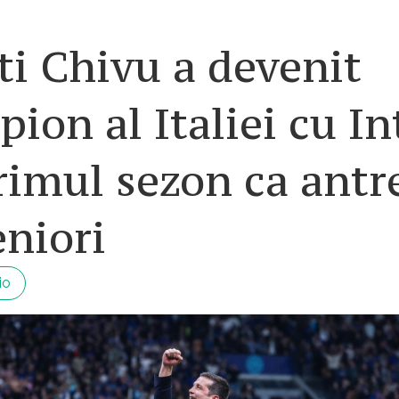
ti Chivu a devenit
ion al Italiei cu In
rimul sezon ca antr
eniori
io