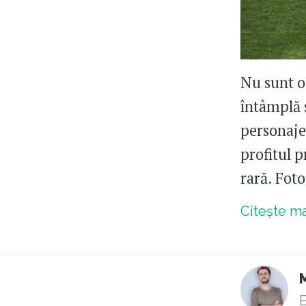
Nu sunt o 
întâmplă 
personaje
profitul 
rară. Fot
Citește m
E