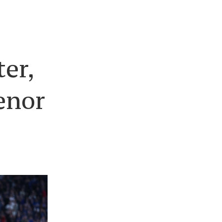
ter,
enor