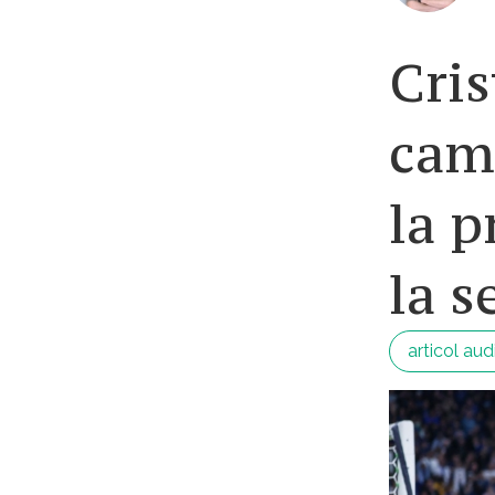
Cris
camp
la p
la s
articol aud