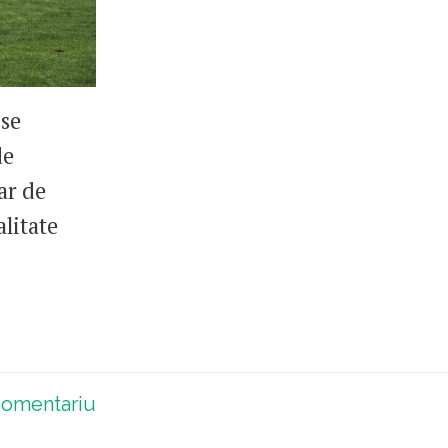
 se
de
ar de
litate
omentariu