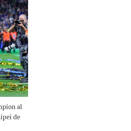
mpion al
hipei de