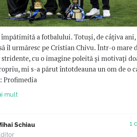
împătimită a fotbalului. Totuși, de câțiva ani,
să îl urmăresc pe Cristian Chivu. Într-o mare 
 stridente, cu o imagine poleită și motivați do
propriu, mi s-a părut întotdeauna un om de o ca
o: Profimedia
ai mult
1
c
Mihai Schiau
ditor