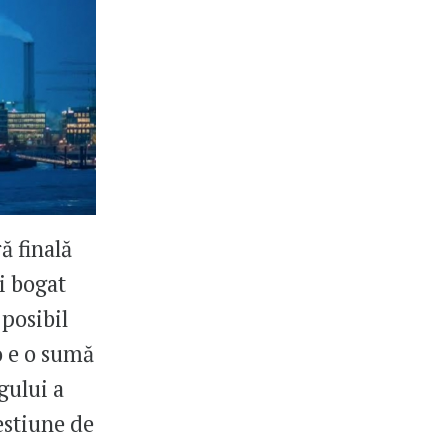
ă finală
i bogat
 posibil
o e o sumă
gului a
estiune de