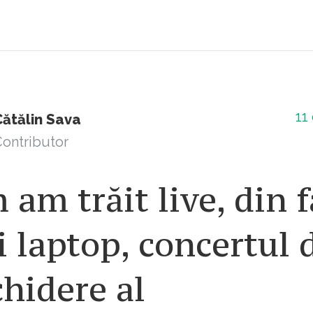
11
Cătălin Sava
ontributor
am trăit live, din f
 laptop, concertul 
hidere al