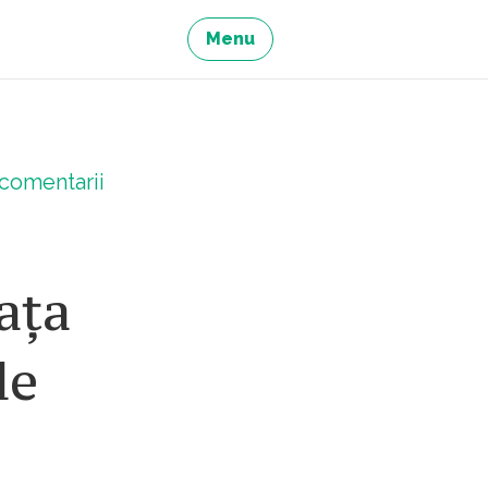
Menu
comentarii
ața
de