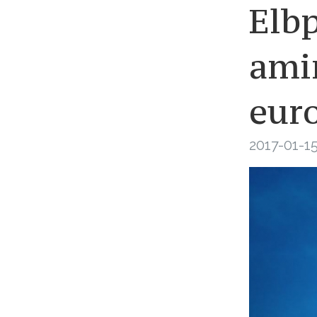
Elb
amir
eur
2017-01-15