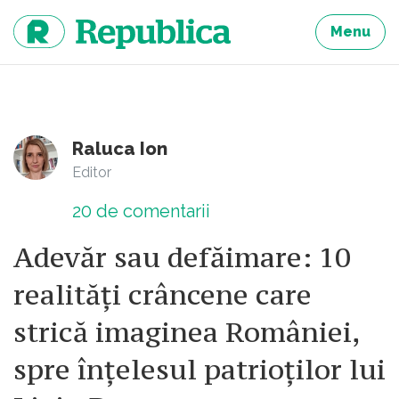
Sari
la
Menu
continut
Raluca Ion
Editor
20
de comentarii
Adevăr sau defăimare: 10
realități crâncene care
strică imaginea României,
spre înțelesul patrioților lui