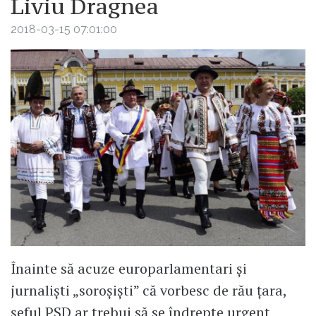
Liviu Dragnea
2018-03-15 07:01:00
Înainte să acuze europarlamentari și
jurnaliști „soroșiști” că vorbesc de rău țara,
șeful PSD ar trebui să se îndrepte urgent