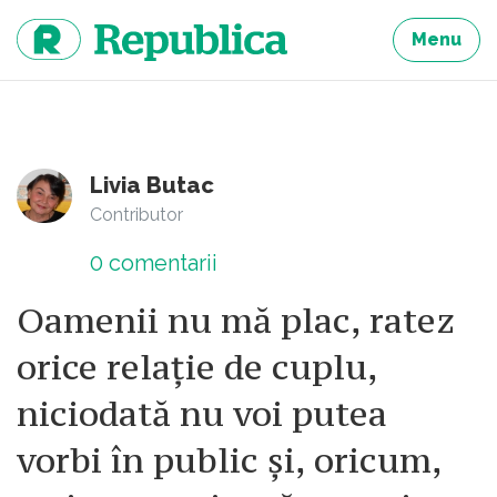
Sari
la
Menu
continut
Livia Butac
Contributor
0
comentarii
Oamenii nu mă plac, ratez
orice relație de cuplu,
niciodată nu voi putea
vorbi în public și, oricum,