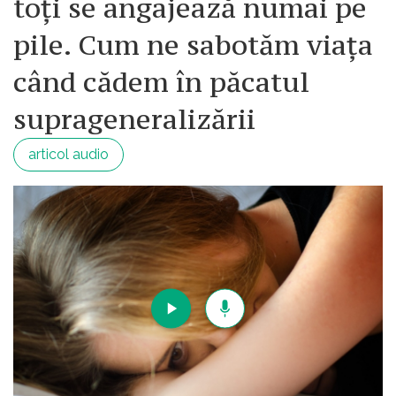
toți se angajează numai pe
pile. Cum ne sabotăm viața
când cădem în păcatul
suprageneralizării
articol audio