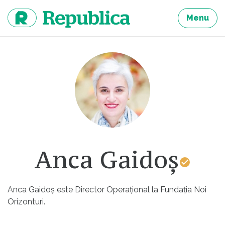
Sari
la
Menu
continut
Anca Gaidoș
Anca Gaidoș este Director Operațional la Fundația Noi
Orizonturi.