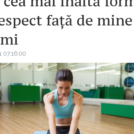
 cea mai înaltă for
espect față de mine
ămi
1 07:16:00