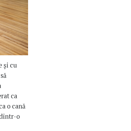
 și cu
 să
a
rat ca
ca o cană
 dintr-o