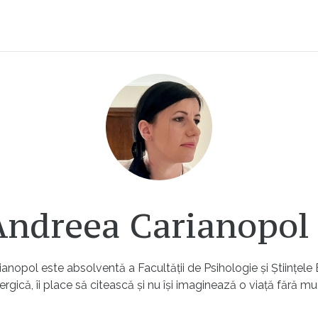
Andreea Carianopo
nopol este absolventă a Facultății de Psihologie și Științele 
rgică, îi place să citească și nu își imaginează o viață fără mu