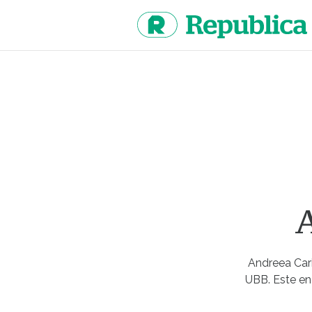
Sari
la
continut
Andreea Caria
UBB. Este ene