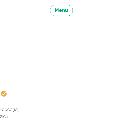
Menu
l
Educației,
zică.