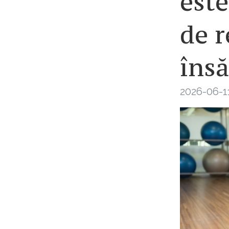
este
de r
îns
2026-06-1