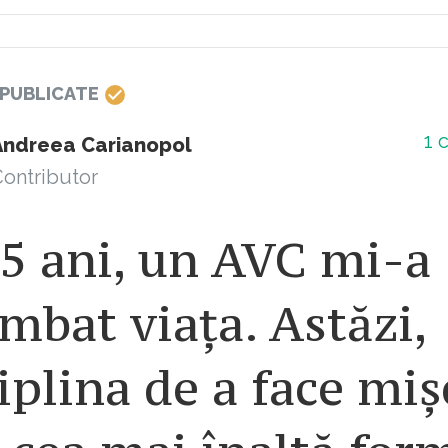
 PUBLICATE
1
c
Andreea Carianopol
ontributor
5 ani, un AVC mi-a
mbat viața. Astăzi,
iplina de a face miș