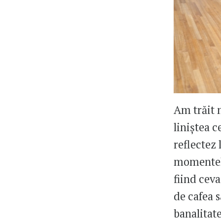
Am trăit 
liniștea c
reflectez
momentele
fiind cev
de cafea s
banalitate