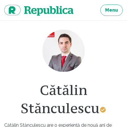
Sari
la
Menu
continut
Cătălin
Stănculescu
Cătălin Stănculescu are o experiență de nouă ani de