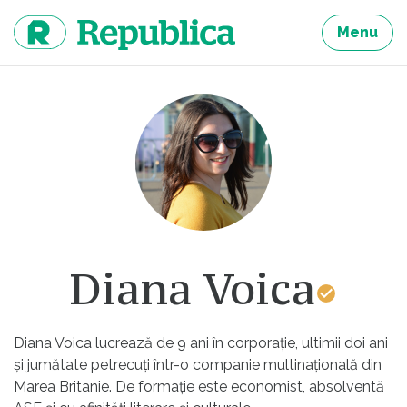
Sari
la
Menu
continut
Diana Voica
Diana Voica lucrează de 9 ani în corporație, ultimii doi ani
și jumătate petrecuți într-o companie multinațională din
Marea Britanie. De formație este economist, absolventă