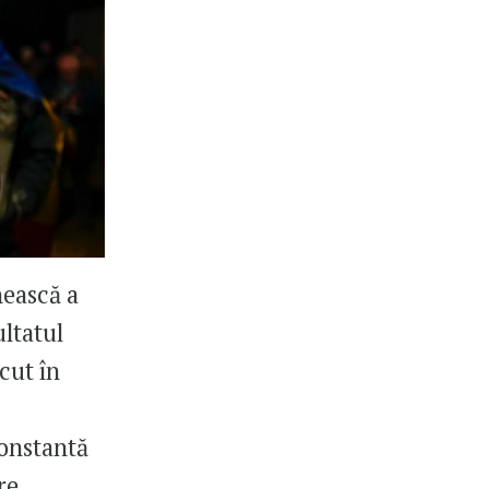
nească a
ultatul
cut în
constantă
re