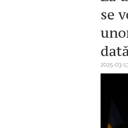
se v
unor
dată
2025-03-13