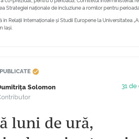
a co-prezidat, pentru o perioadă, Comitetul interministerial r
a Strategiei naționale de incluziune a romilor pentru perioa
tă în Relații Internaționale și Studii Europene la Universitatea 
 Iași.
 PUBLICATE
31
de 
Dumitrița Solomon
ontributor
 luni de ură,