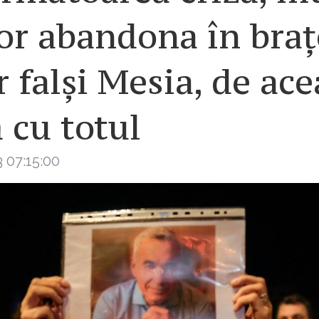
or abandona în braț
 falși Mesia, de ace
 cu totul
 07:15:00