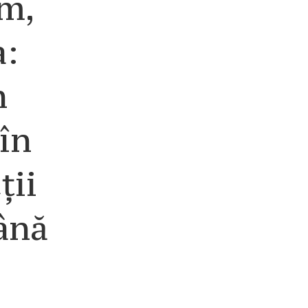
m,
a:
n
în
ții
ână