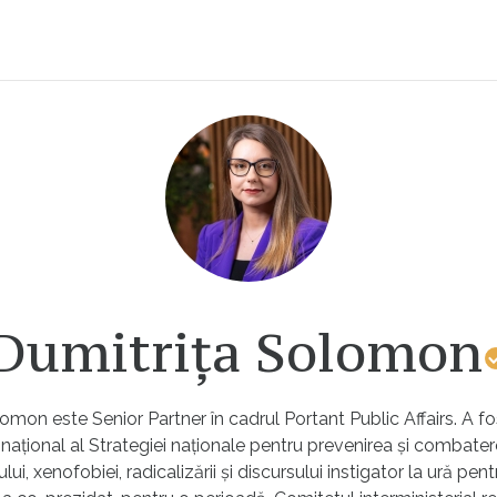
Dumitrița Solomon
omon este Senior Partner în cadrul Portant Public Affairs. A fo
ațional al Strategiei naționale pentru prevenirea și combate
ui, xenofobiei, radicalizării și discursului instigator la ură pen