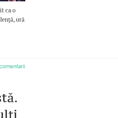
it ca o
lență, ură
comentarii
tă.
lți