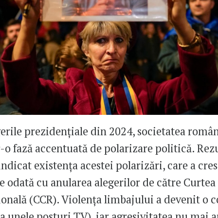
erile prezidențiale din 2024, societatea româ
r-o fază accentuată de polarizare politică. Rez
indicat existența acestei polarizări, care a cres
te odată cu anularea alegerilor de către Curtea
ională (CCR). Violența limbajului a devenit o 
la unele posturi TV), iar agresivitatea nu mai a