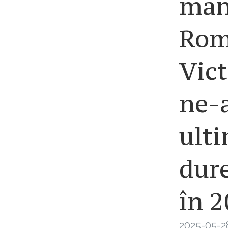
man
Româ
Vict
ne-a
ulti
dur
în 
2025-05-2