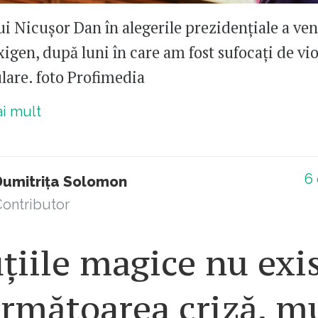
ui Nicușor Dan în alegerile prezidențiale a ven
igen, după luni în care am fost sufocați de vio
lare. foto Profimedia
ai mult
6
Dumitrița Solomon
ontributor
țiile magice nu exis
rmătoarea criză, mu