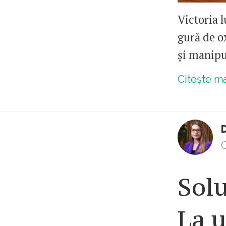
Victoria l
gură de ox
și manipu
Citește m
C
Solu
La u