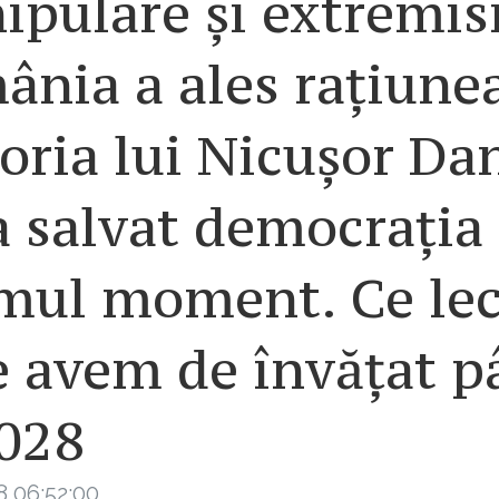
ipulare și extremis
nia a ales rațiune
oria lui Nicușor Da
 salvat democrația 
mul moment. Ce lec
e avem de învățat p
2028
8 06:52:00