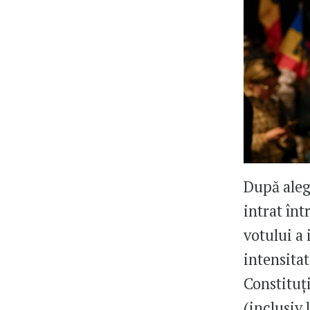
După aleg
intrat înt
votului a 
intensita
Constituț
(inclusiv 