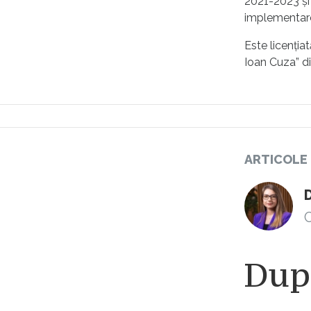
2021-2023 și 
implementare
Este licenția
Ioan Cuza” din
ARTICOLE
C
După