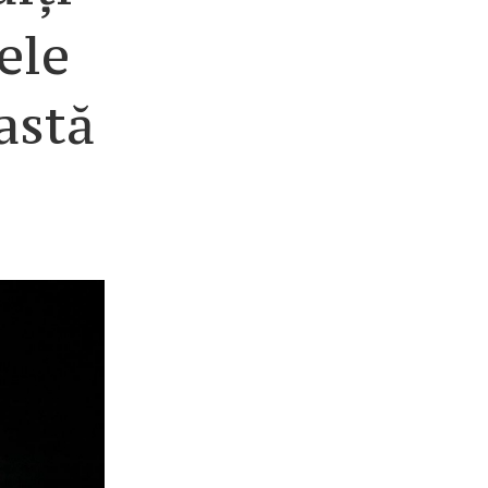
ele
astă