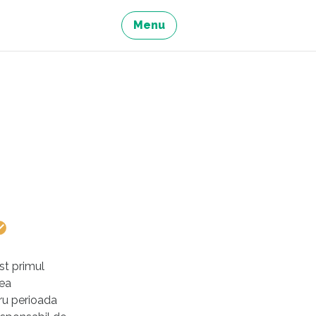
Menu
st primul
rea
tru perioada