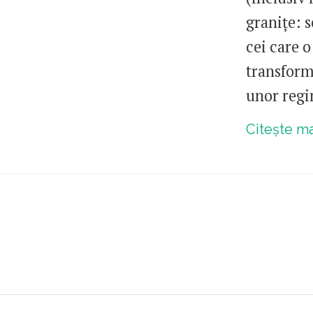
granițe: s
cei care 
transform
unor regi
Citește m