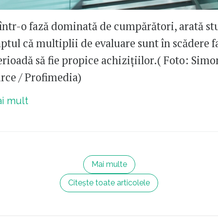
într-o fază dominată de cumpărători, arată st
ptul că multiplii de evaluare sunt în scădere f
rioadă să fie propice achizițiilor.( Foto: Simo
ce / Profimedia)
ai mult
Mai multe
Citește toate articolele