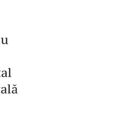
cu
tal
ală