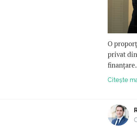
O proporț
privat din
finanțare
Citește m
C