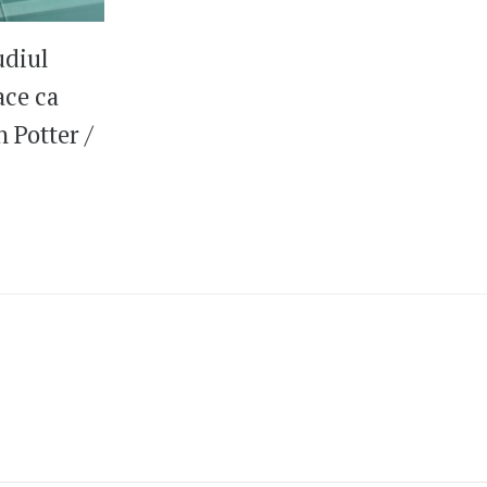
udiul
ace ca
n Potter /