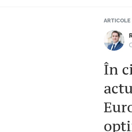
ARTICOLE
C
În c
actu
Euro
opti