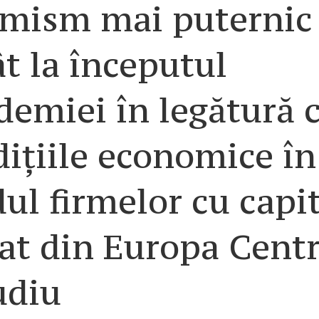
imism mai puternic
t la începutul
demiei în legătură 
ițiile economice în
ul firmelor cu capi
at din Europa Centr
udiu