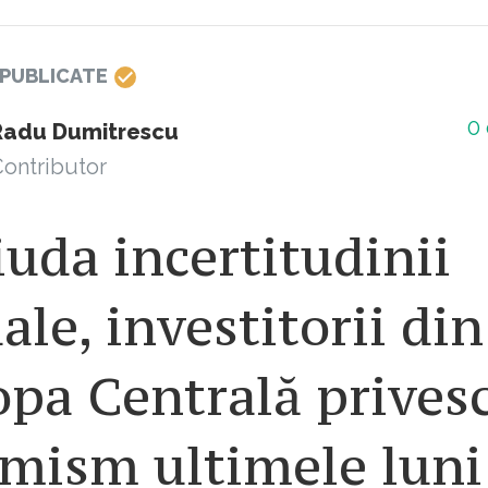
 PUBLICATE
0
Radu Dumitrescu
ontributor
iuda incertitudinii
ale, investitorii din
pa Centrală prives
mism ultimele luni