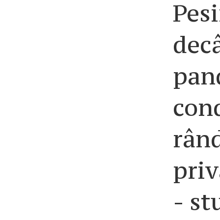
Pes
decâ
pan
cond
rând
priv
- st