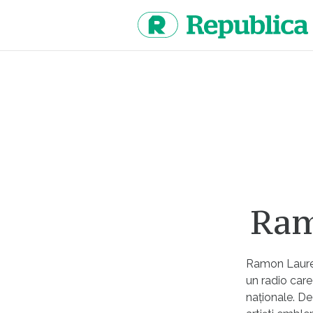
Sari
la
continut
Ram
Ramon Lauren
un radio care
naționale. De