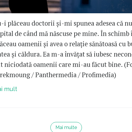
i plăceau doctorii și-mi spunea adesea că n
 spital de când mă născuse pe mine. În schimb î
plăceau oamenii și avea o relație sănătoasă cu 
atea și căldura. Ea m-a învățat să iubesc neco
uit niciodată oamenii care mi-au făcut bine. (F
rekmoung / Panthermedia / Profimedia)
ai mult
Mai multe