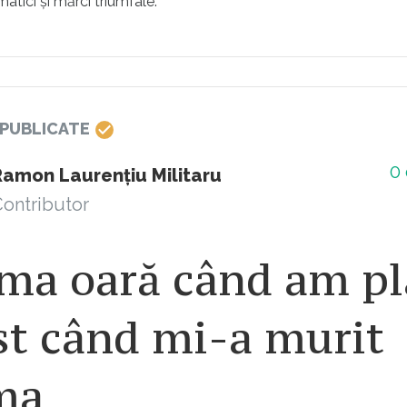
matici și mărci triumfale.
 PUBLICATE
0
Ramon Laurențiu Militaru
ontributor
ima oară când am p
st când mi-a murit
ma