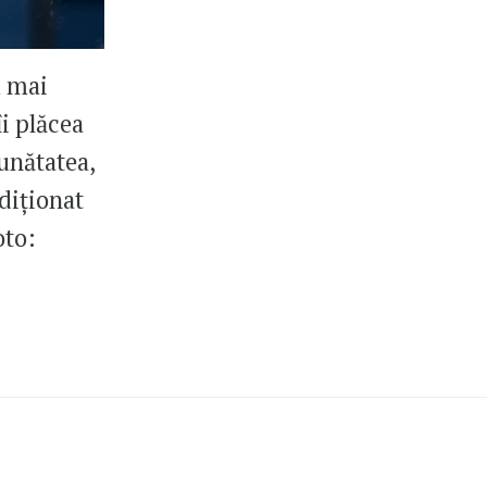
u mai
i plăcea
bunătatea,
ndiționat
oto: