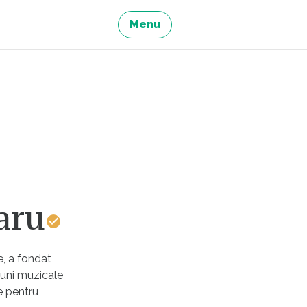
Menu
aru
e, a fondat
iuni muzicale
e pentru