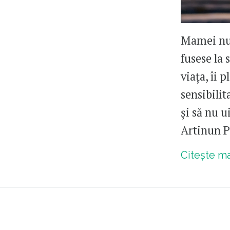
Mamei nu-
fusese la
viața, îi 
sensibilit
și să nu 
Artinun P
Citește m