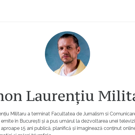
on Laurențiu Milit
țiu Militaru a terminat Facultatea de Jurnalism si Comunicar
 emite în București și a pus umărul la dezvoltarea unei televiz
 aproape 15 ani publică, planifică și imaginează conținut onlin