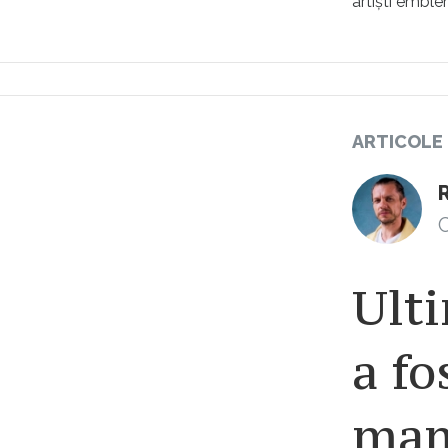
artiști emble
ARTICOLE
C
Ult
a fo
ma