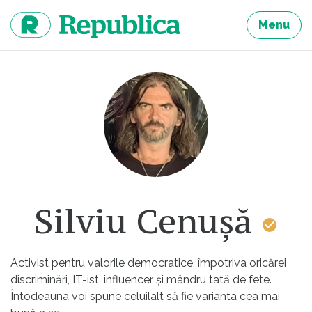
Sari
la
Menu
continut
Silviu Cenuşă
Activist pentru valorile democratice, împotriva oricărei
discriminări, IT-ist, influencer şi mândru tată de fete.
Întodeauna voi spune celuilalt să fie varianta cea mai