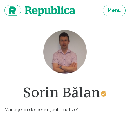
Sari
la
Menu
continut
Sorin Bălan
Manager în domeniul „automotive”.