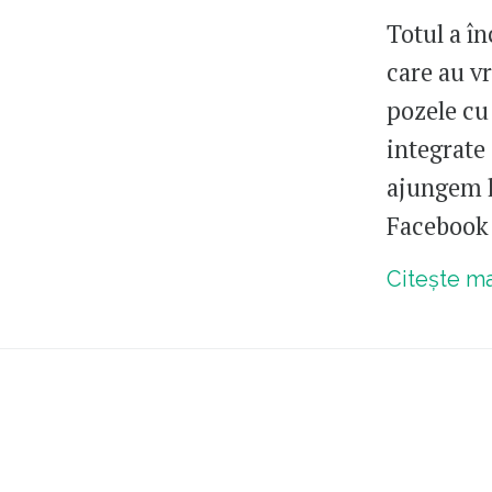
Totul a î
care au vr
pozele cu
integrate 
ajungem la
Facebook:
Citește m