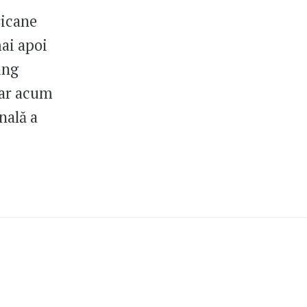
ricane
mai apoi
ing
 Iar acum
nală a