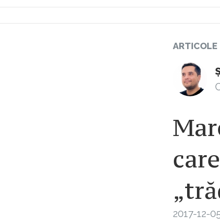
ARTICOLE
C
Mare
car
„tră
2017-12-05