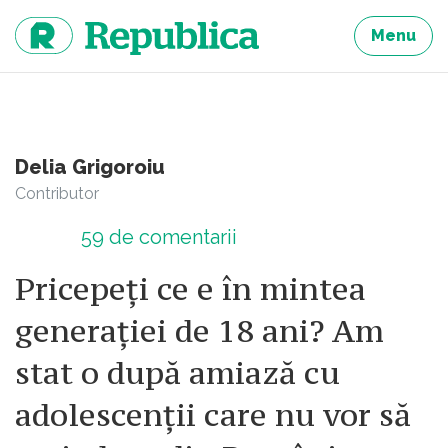
Sari
la
Menu
continut
Delia Grigoroiu
Contributor
59
de comentarii
Pricepeți ce e în mintea
generației de 18 ani? Am
stat o după amiază cu
adolescenții care nu vor să