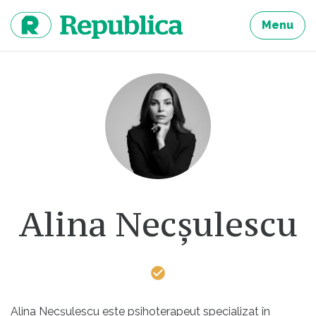
Sari
la
Menu
continut
Alina Necșulescu
Alina Necșulescu este psihoterapeut specializat în