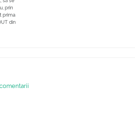
l, să se
u, prin
t prima
“OUT din
comentarii