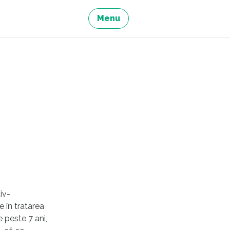
Menu
iv-
 în tratarea
e peste 7 ani,