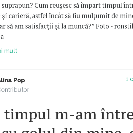
e suprapun? Cum reușesc să împart timpul într
 și carieră, astfel încât să fiu mulțumit de min
ar să am satisfacții și la muncă?” Foto - ronst
ia
ai mult
1
c
Alina Pop
ontributor
t timpul m-am într