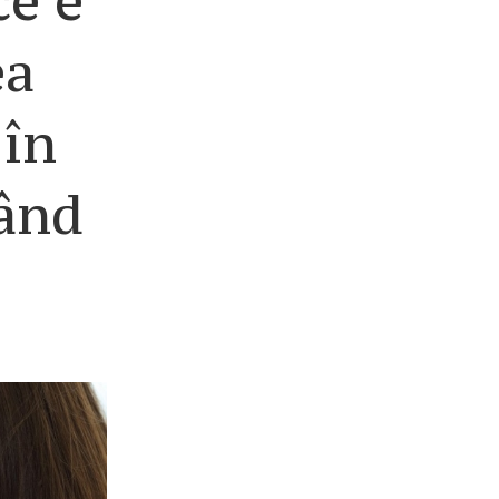
ce e
ea
 în
când