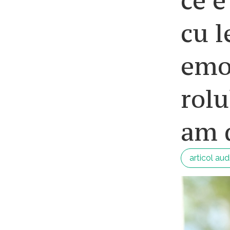
ce e
cu l
emoț
rolu
am 
articol aud