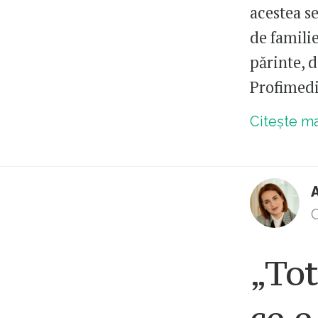
acestea s
de familie
părinte, d
Profimed
Citește m
C
„To