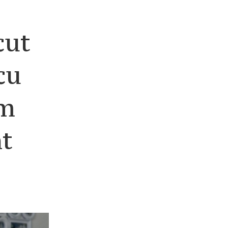
cut
cu
em
nt