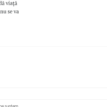
dă viață
 nu se va
ine suntem