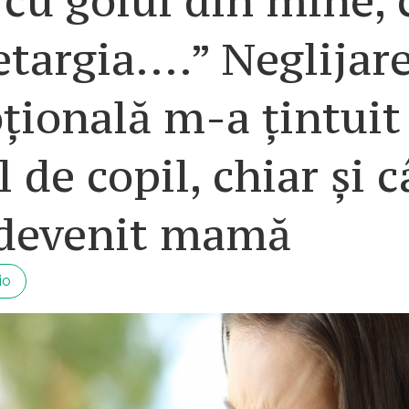
 cu golul din mine, 
etargia….” Neglijar
ională m-a țintuit
l de copil, chiar și 
devenit mamă
io