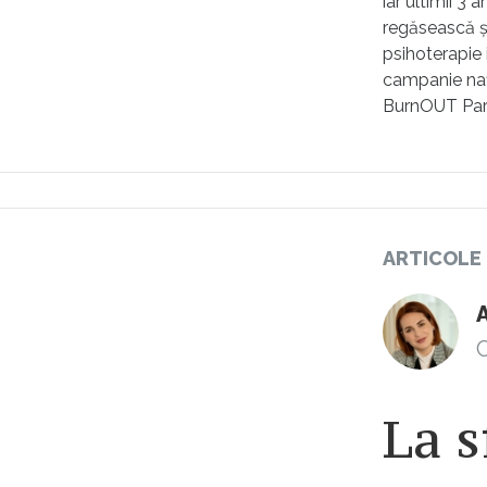
iar ultimii 3 a
regăsească și 
psihoterapie 
campanie nați
BurnOUT Pare
ARTICOLE
C
La s