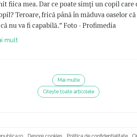
it fiica mea. Dar ce poate simți un copil care 
opil? Teroare, frică până în măduva oaselor că
că nu va fi capabilă.” Foto - Profimedia
ai mult
Mai multe
Citește toate articolele
publica.ro
Despre cookies
Politica de confidentialitate
C