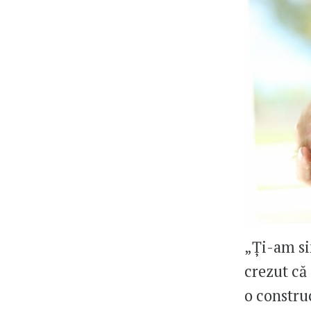
„Ți-am si
crezut că 
o construc