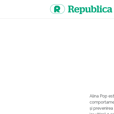
Sari
la
continut
Alina Pop est
comportamenta
și prevenirea