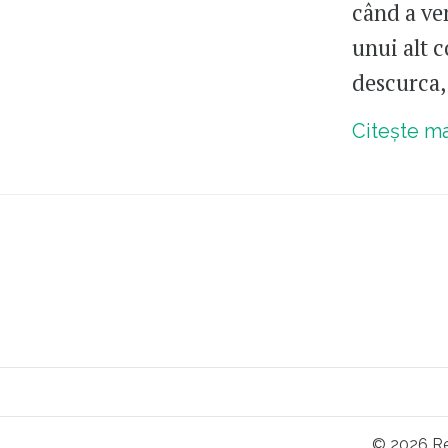
când a ven
unui alt c
descurca, 
Citește m
© 2026 Re