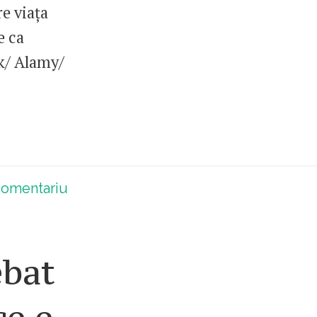
e viața
e ca
ik/ Alamy/
omentariu
ebat