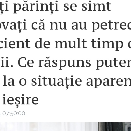
i părinți se simt
vați că nu au petre
cient de mult timp 
ii. Ce răspuns put
 la o situație apare
 ieșire
 07:50:00