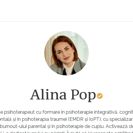
Alina Pop
e psihoterapeut cu formare în psihoterapie integrativă, cognit
lă și în psihoterapia traumei (EMDR și IoPT), cu specializare
 burnout-ului parental și în psihoterapie de cuplu. Activează d