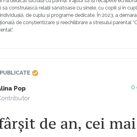
ni i-a dedicat lucrului cu părinții. Îi ajută să își recapete echilibru
să construiască relații sănătoase cu sinele, cu copiii și în cupl
individuală, de cuplu și programe dedicate. În 2023, a demara
onală de conștientizare și reechilibrare a stresului parental 
ntal”.
 PUBLICATE
0
Alina Pop
ontributor
fârșit de an, cei mai