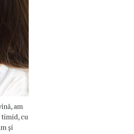
vină, am
, timid, cu
am și