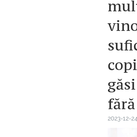
mulț
vino
sufi
copi
găsi
fără
2023-12-24