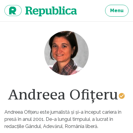
Sari
la
Menu
continut
Andreea Ofițeru
Andreea Ofiţeru este jurnalistă și și-a început cariera în
presă în anul 2001. De-a lungul timpului, a lucrat în
redacțiile Gândul, Adevărul, România liberă.