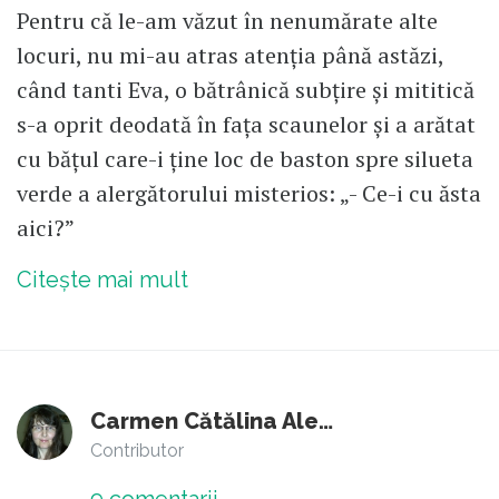
Pentru că le-am văzut în nenumărate alte
locuri, nu mi-au atras atenția până astăzi,
când tanti Eva, o bătrânică subțire și mititică
s-a oprit deodată în fața scaunelor și a arătat
cu bățul care-i ține loc de baston spre silueta
verde a alergătorului misterios: „- Ce-i cu ăsta
aici?”
Citește mai mult
Carmen Cătălina Alexa
Contributor
9
comentarii