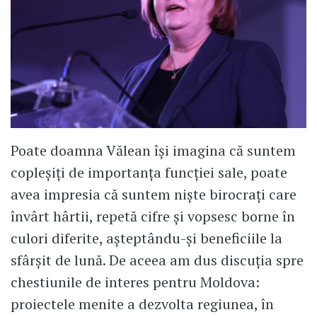
Poate doamna Vălean își imagina că suntem
copleșiți de importanța funcției sale, poate
avea impresia că suntem niște birocrați care
învârt hârtii, repetă cifre și vopsesc borne în
culori diferite, așteptându-și beneficiile la
sfârșit de lună. De aceea am dus discuția spre
chestiunile de interes pentru Moldova:
proiectele menite a dezvolta regiunea, în