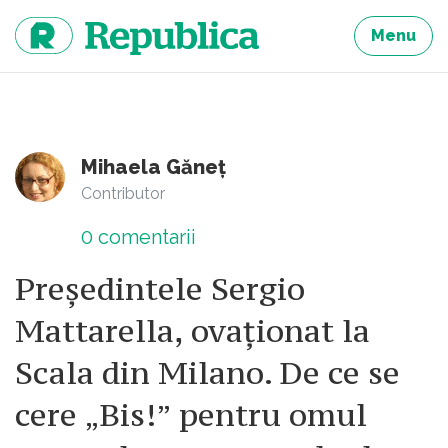
Sari
la
Menu
continut
Mihaela Găneț
Contributor
0
comentarii
Președintele Sergio
Mattarella, ovaționat la
Scala din Milano. De ce se
cere „Bis!” pentru omul