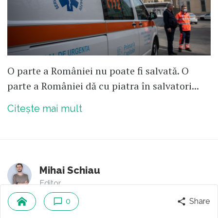
O parte a României nu poate fi salvată. O
parte a României dă cu piatra în salvatori...
Citește mai mult
Mihai Schiau
Editor
0
Share
0
comentarii