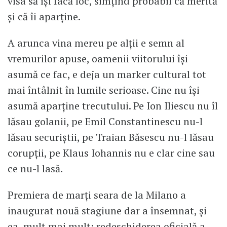
visa să își facă loc, simțind probabil că merită
și că îi aparține.
A arunca vina mereu pe alții e semn al
vremurilor apuse, oamenii viitorului își
asumă ce fac, e deja un marker cultural tot
mai întâlnit în lumile serioase. Cine nu își
asumă aparține trecutului. Pe Ion Iliescu nu îl
lăsau golanii, pe Emil Constantinescu nu-l
lăsau securiștii, pe Traian Băsescu nu-l lăsau
corupții, pe Klaus Iohannis nu e clar cine sau
ce nu-l lasă.
Premiera de marți seara de la Milano a
inaugurat nouă stagiune dar a însemnat, și
ea, mult mai mult: redeschiderea oficială a