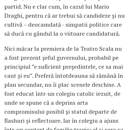
partid. Nu e clar cum, în cazul lui Mario
Draghi, pentru că ar trebui să candideze și nu
cultivă – deocamdată - simpatii politice care
să ducă cu gândul la o viitoare candidatură.
Nici măcar la premiera de la Teatro Scala nu
a fost prezent șeful guvernului, probabil pe
principiul ”e suficient președintele, ce sa mai
caut și eu”. Preferă întotdeauna să rămână în
plan secundar, nu îi plac scenele deschise. A
fost educat într-un colegiu catolic iezuit, de
unde se spune că a deprins arta
compromisului posibil și statul departe de
flashuri și reflectoare. Iar în colegiu a ajuns
într-un context de familie tragic: el și sora sa