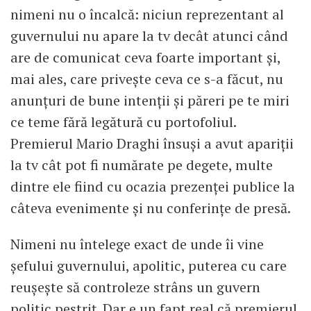
nimeni nu o încalcă: niciun reprezentant al
guvernului nu apare la tv decât atunci când
are de comunicat ceva foarte important și,
mai ales, care privește ceva ce s-a făcut, nu
anunțuri de bune intenții și păreri pe te miri
ce teme fără legătură cu portofoliul.
Premierul Mario Draghi însuși a avut apariții
la tv cât pot fi numărate pe degete, multe
dintre ele fiind cu ocazia prezenței publice la
câteva evenimente și nu conferințe de presă.
Nimeni nu întelege exact de unde îi vine
șefului guvernului, apolitic, puterea cu care
reușește să controleze strâns un guvern
politic pestriț. Dar e un fapt real că premierul