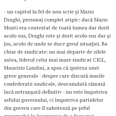
- un capitol la fel de nou scrie și Mario
Draghi, personaj complet atipic: dacă Mario
Monti era contestat de toată lumea dar dorit
acolo sus, Draghi este și dorit acolo sus dar și
jos, acolo de unde se duce greul situației. Ba
chiar de sindicate: nu mai departe de zilele
astea, liderul celui mai mare sindicat CIGL,
Maurizio Landini, a spus că ipoteza unei
greve generale - despre care discută marile
confederatii sindicale, deocamdată rămasă
încă netranșată definitiv - nu este împotriva
sefului guvernului, ci împotriva partidelor
din guvern care îl sabotează pe șeful
guvernului în încercarea de a face mai