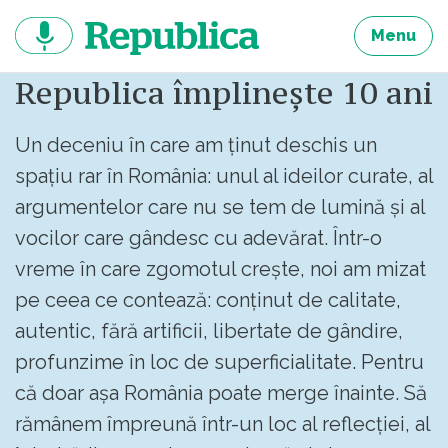
Sari
la
Menu
continut
Republica împlinește 10 ani
Un deceniu în care am ținut deschis un
spațiu rar în România: unul al ideilor curate, al
argumentelor care nu se tem de lumină și al
vocilor care gândesc cu adevărat. Într-o
vreme în care zgomotul crește, noi am mizat
pe ceea ce contează: conținut de calitate,
autentic, fără artificii, libertate de gândire,
profunzime în loc de superficialitate. Pentru
că doar așa România poate merge înainte. Să
rămânem împreună într-un loc al reflecției, al