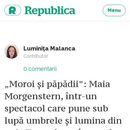
Sari
la
Menu
continut
Luminița Malanca
Contributor
0
comentarii
„Moroi și păpădii”: Maia
Morgenstern, într-un
spectacol care pune sub
lupă umbrele și lumina din