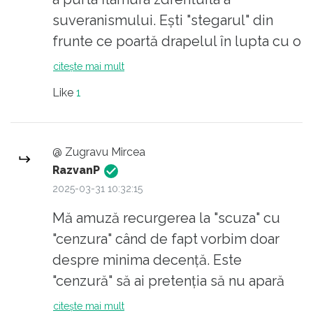
suveranismului. Ești "stegarul" din
frunte ce poartă drapelul în lupta cu o
grămadă de inamici. Fie vorba între noi
citește mai mult
tu enumeri calificativele fără să le
Like
1
cunoști înțelesul. Ești ca un gramofon
stricat care zgârie cu acul sărit. Nu
este temă expusă cu ocazia căreia tu
@ Zugravu Mircea
să nu-ți exprimi "suveranismul" fără
RazvanP
să-ți dai seama că alde tine își atribuie
2025-03-31 10:32:15
termenul în mod voit eronat, pentru a
Mă amuză recurgerea la "scuza" cu
lăsa o impresie falsă celor care habar
"cenzura" când de fapt vorbim doar
nu au ce înseamnă și implica acest
despre minima decență. Este
termen. Voi sunteți în realitate niște
"cenzură" să ai pretenția să nu apară
anarhiști, în mare parte inconștienți
cineva în fundul gol într-o școală?
citește mai mult