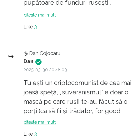
pupătoare de funduri rusești .
sensibilitățile unei majorități a
populației nici pe banii tăi proprii.
citește mai mult
Dacă ai fi director de teatru privat ia zi,
Like
3
ai pune în scenă un spectacol, artistic,
desigur, elevat, dar cu acte sexuale
reale și explicite? Păi vezi, liniile roșii
@ Dan Cojocaru
există, nu putem să ne dăm noi cât de
Dan
”progresiști” vrem, că e nașpa, e câh...
2025-03-30 20:48:03
Tu ești un criptocomunist de cea mai
joasă speță, „suveranismul” e doar o
mască pe care rușii te-au făcut să o
porți (ca să fii și trădător, for good
measure).
citește mai mult
Like
3