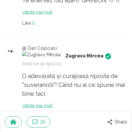
Te enervez rău așa-i? GHINION :-) :-)
citește mai mult
Like
0
@ Dan Cojocaru
Zugravu Mircea
2025-03-31 09:13:03
O adevărată și curajoasă riposta de
"suveranisti"! Când nu ai ce spune mai
bine taci.
citește mai mult
Like
1
36
Share