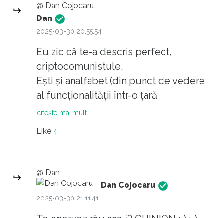
@ Dan Cojocaru
Dan
2025-03-30 20:55:54
Eu zic că te-a descris perfect,
criptocomunistule.
Ești și analfabet (din punct de vedere
al funcționalității într-o țară
democratică, pur și simplu you have
citește mai mult
no clue), dar și faci parte și dintre
Like
4
cozile de topor funcționale (în sensul
că funcționează în beneficiul rușilor
împotriva României).
@ Dan
Dan Cojocaru
2025-03-30 21:11:41