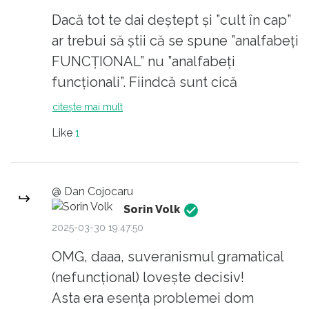
Dacă tot te dai deștept și ”cult în cap”
ar trebui să știi că se spune ”analfabeți
FUNCȚIONAL” nu ”analfabeți
funcționali”. Fiindcă sunt cică
analfabeți DIN PUNCT DE VEDERE
citește mai mult
FUNCȚIONAL și nu niște analfabeți
Like
1
care totuși funcționează :-) :-) După ce
înțelegi lucrurile simple putem trece
și la lucruri mai complicate :-)
@ Dan Cojocaru
Sorin Volk
2025-03-30 19:47:50
OMG, daaa, suveranismul gramatical
(nefuncțional) lovește decisiv!
Asta era esența problemei dom