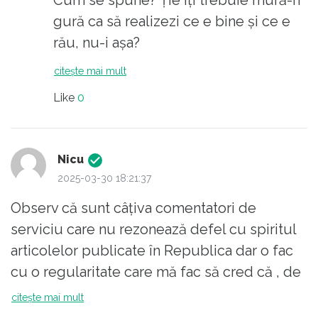
Cum se spune? Ție îți trebuie mură-n
chemați să le avem.
gură ca să realizezi ce e bine și ce e
rău, nu-i așa?
citește mai mult
Like
0
Nicu
2025-03-30 18:21:37
Observ că sunt câțiva comentatori de
serviciu care nu rezonează defel cu spiritul
articolelor publicate în Republica dar o fac
cu o regularitate care mă fac să cred că , de
fapt oamenii aceștia nu citesc pentru a se
citește mai mult
informa sau a afla și alte opinii ci acesta le