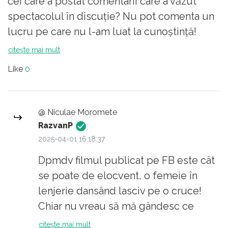
cei care a postat comentarii care a văzut
spectacolul în discuție? Nu pot comenta un
lucru pe care nu l-am luat la cunoștință!
citește mai mult
Like
0
@ Niculae Moromete
RazvanP
2025-04-01 16:18:37
Dpmdv filmul publicat pe FB este cât
se poate de elocvent, o femeie în
lenjerie dansând lasciv pe o cruce!
Chiar nu vreau să mă gândesc ce
fapte "mai lămuritoare" și-ar dori unii
citește mai mult