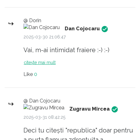
@ Dorin
Dan Cojocaru
2025-03-30 21:06:47
Vai, m-ai intimidat fraiere :-) :-)
citește mai mult
Like
0
@ Dan Cojocaru
Zugravu Mircea
2025-03-31 08:42:25
Deci tu citești "republica" doar pentru
a purta flamura zdrentuita a