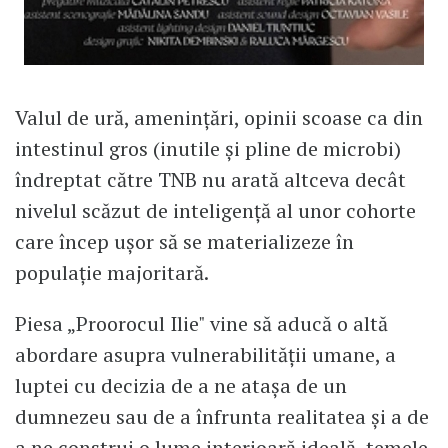
Valul de ură, amenințări, opinii scoase ca din
intestinul gros (inutile și pline de microbi)
îndreptat către TNB nu arată altceva decât
nivelul scăzut de inteligență al unor cohorte
care încep ușor să se materializeze în
populație majoritară.
Piesa „Proorocul Ilie" vine să aducă o altă
abordare asupra vulnerabilității umane, a
luptei cu decizia de a ne atașa de un
dumnezeu sau de a înfrunta realitatea și a de
a ne construi o lume interioară ideală, temele