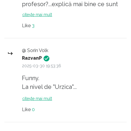
profesor?...explică mai bine ce sunt
soroșiștii și ce vrea ei, măi loază...
citește mai mult
Like
3
@ Sorin Volk
RazvanP
2025-03-30 19:53:36
Funny.
La nivel de "Urzica"...
citește mai mult
Like
0