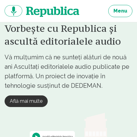
Sari
la
Menu
continut
Vorbește cu Republica și
ascultă editorialele audio
Vă mulțumim că ne sunteți alături de nouă
ani Ascultați editorialele audio publicate pe
platformă. Un proiect de inovație în
tehnologie susținut de DEDEMAN.
Află mai multe