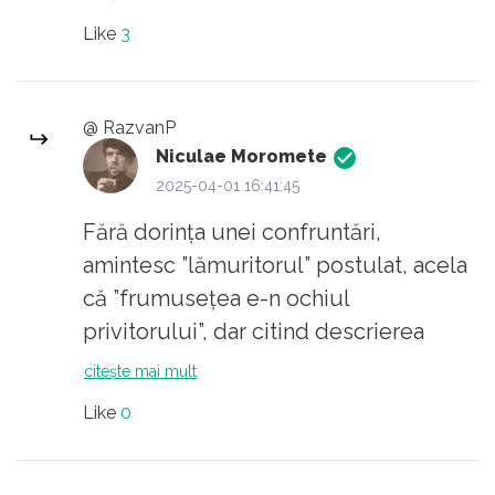
să vadă ca să se convingă...
Like
3
@ RazvanP
Niculae Moromete
2025-04-01 16:41:45
Fără dorința unei confruntări,
amintesc ”lămuritorul” postulat, acela
că ”frumusețea e-n ochiul
privitorului”, dar citind descrierea
dansului lasciv îmi vine în minte Nikos
citește mai mult
Kazantzakis și mirabila lui scriere
Like
0
”Ultima ispită a lui Iisus”. De ce să
pizmuim facerea unora și să