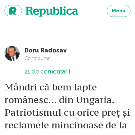
Sari
la
Menu
continut
Doru Radosav
Contributor
21
de comentarii
Mândri că bem lapte
românesc… din Ungaria.
Patriotismul cu orice preț și
reclamele mincinoase de la