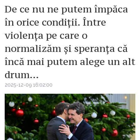
De ce nu ne putem împăca
în orice condiții. Între
violența pe care o
normalizăm și speranța că
încă mai putem alege un alt
drum...
2025-12-09 16:02:00