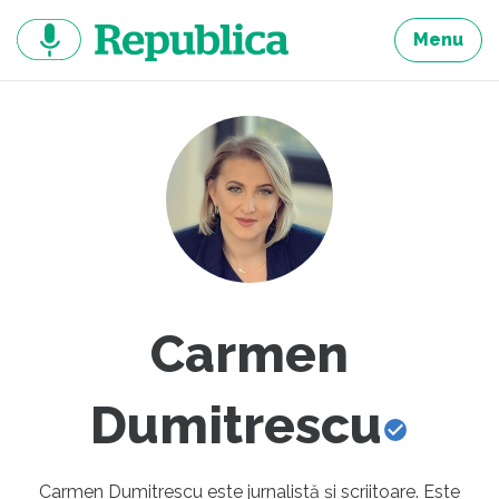
Sari
la
Menu
continut
Carmen
Dumitrescu
Carmen Dumitrescu este jurnalistă și scriitoare. Este