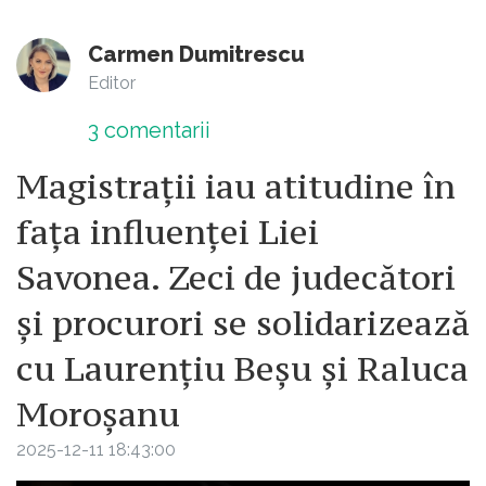
Carmen Dumitrescu
Editor
3
comentarii
Magistrații iau atitudine în
fața influenței Liei
Savonea. Zeci de judecători
și procurori se solidarizează
cu Laurențiu Beșu și Raluca
Moroșanu
2025-12-11 18:43:00