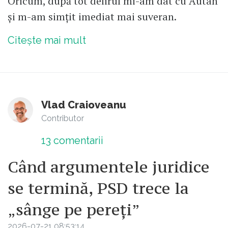
Oricum, după tot delirul mi-am dat cu Autan
și m-am simțit imediat mai suveran.
Citește mai mult
Vlad Craioveanu
Contributor
13
comentarii
Când argumentele juridice
se termină, PSD trece la
„sânge pe pereți”
2026-07-21 08:53:14