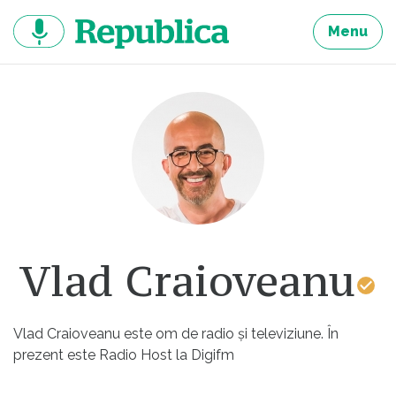
Sari
la
Menu
continut
Vlad Craioveanu
Vlad Craioveanu este om de radio și televiziune. În
prezent este Radio Host la Digifm