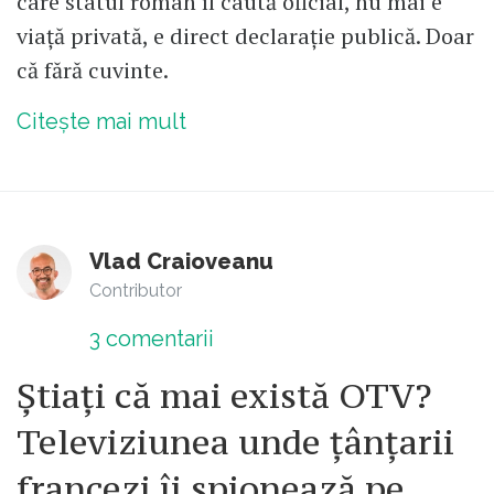
care statul român îl caută oficial, nu mai e
viață privată, e direct declarație publică. Doar
că fără cuvinte.
Citește mai mult
Vlad Craioveanu
Contributor
3
comentarii
Știați că mai există OTV?
Televiziunea unde țânțarii
francezi îi spionează pe