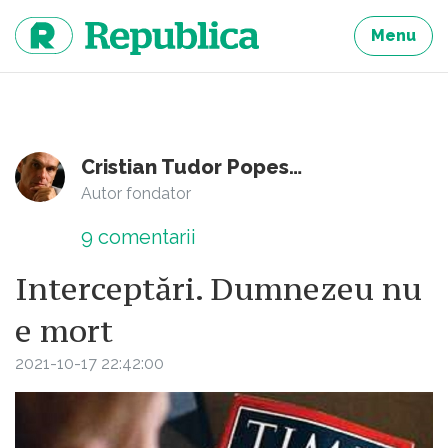
Sari
la
Menu
continut
Cristian Tudor Popescu
Autor fondator
9
comentarii
Interceptări. Dumnezeu nu
e mort
2021-10-17 22:42:00