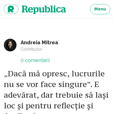
Sari
la
Menu
continut
Andreia Mitrea
Contributor
0
comentarii
„Dacă mă opresc, lucrurile
nu se vor face singure”. E
adevărat, dar trebuie să lași
loc și pentru reflecție și