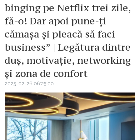
binging pe Netflix trei zile,
fă-o! Dar apoi pune-ți
cămașa și pleacă să faci
business” | Legătura dintre
duș, motivație, networking
și zona de confort
2025-02-26 06:25:00