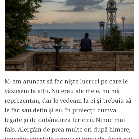
M-am aruncat să fac niște lucruri pe care le
văzusem la alții. Nu erau ale mele, nu mă
reprezentau, dar le vedeam la ei și trebuia să
le fac sau dețin și eu, în proiecții cumva
legate și de dobândirea fericirii. Nimic mai
fals. Alergăm de prea multe ori după himere,
ignorăm chestiile simple și bune de lângă noi.