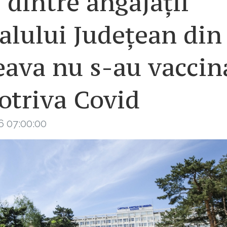
dintre angajații
alului Județean din
eava nu s-au vaccin
otriva Covid
6 07:00:00