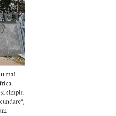
 nu mai
frica
 și simplu
ecundare”,
uam