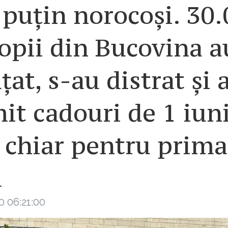
puțin norocoși. 30
opii din Bucovina a
țat, s-au distrat și 
it cadouri de 1 iuni
 chiar pentru prima
ă
0 06:21:00