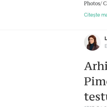
Photos/ C
Citește m
E
Arhi
Pime
test