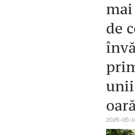
mai 
de c
învă
prim
unii
oar
2026-06-1