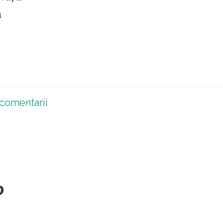
n
comentarii
?