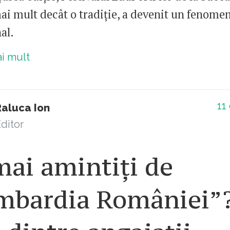
ai mult decât o tradiție, a devenit un fenome
al.
ai mult
11
Raluca Ion
ditor
mai amintiți de
mbardia României”