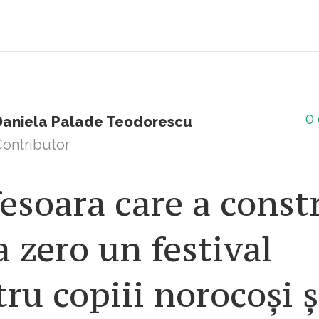
0
Daniela Palade Teodorescu
ontributor
esoara care a const
a zero un festival
ru copiii norocoși ș