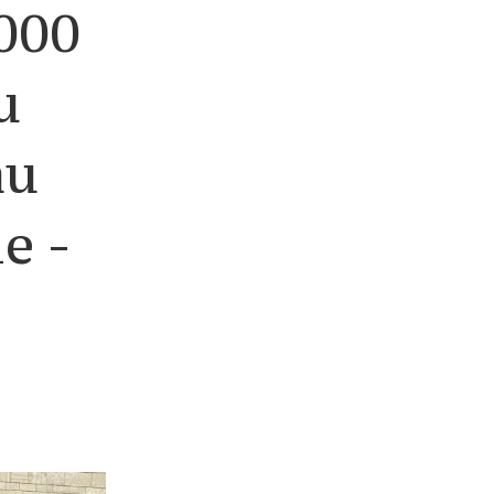
.000
u
au
e -