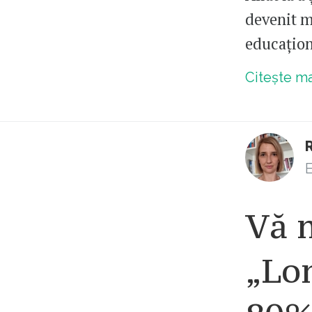
devenit m
educațion
Citește m
E
Vă 
„Lo