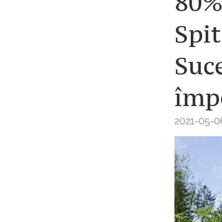
80% 
Spit
Suc
împ
2021-05-0