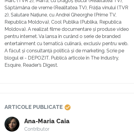
Marc (TVR 2), Marfă, cu Dragoş Bucur (Realitatea TV),
Săptămâna de vreme (Realitatea TV), Frăţia vinului (TVR
2), Salutare Naţiune, cu Andrei Gheorghe (Prime TV,
Republica Moldova), Cool Publika (Publika, Republica
Moldova). A realizat filme documentare şi produse video
pentru internet. Va lansa în curând o serie de branded
entertainment cu tematică culinară, exclusiv pentru web.
A făcut şi consultanţă politică şi de marketing. Scrie pe
blogul ei - DEPOZIT. Publică articole în The Industry,
Esquire, Reader’s Digest.
ARTICOLE PUBLICATE
Ana-Maria Caia
Contributor