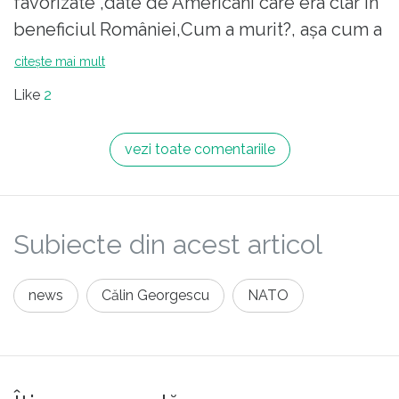
favorizate ,date de Americani care era clar în
beneficiul României,Cum a murit?, așa cum a
meritat ,ca un câine, împușcat la gard .Aviz
citește mai mult
dacului mâncător de rahat și zombilor care-l
Like
2
susțin.
vezi toate comentariile
Subiecte din acest articol
news
Călin Georgescu
NATO