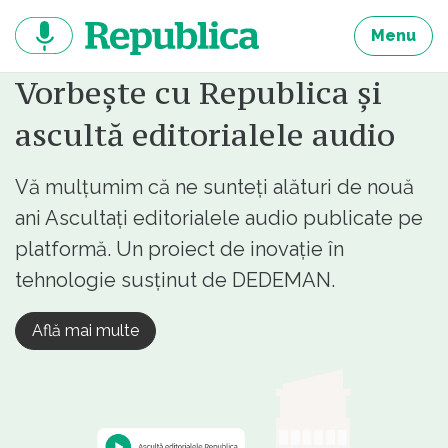
Sari
la
Menu
continut
Vorbește cu Republica și
ascultă editorialele audio
Vă mulțumim că ne sunteți alături de nouă
ani Ascultați editorialele audio publicate pe
platformă. Un proiect de inovație în
tehnologie susținut de DEDEMAN.
Află mai multe