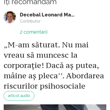
Îți recomandăm
Decebal Leonard Marin
Contributor
2
comentarii
„M-am săturat. Nu mai
vreau să muncesc la
corporație! Dacă aș putea,
mâine aș pleca’’. Abordarea
riscurilor psihosociale
articol audio