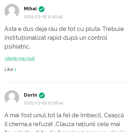
În rest, am mai avut un cizmar genial,
Mihai
priceput de numa-numa, care-a intrat cu
2025-03-05 11:40:45
economia în gard.. E bine să știi cât te ține
Ăsta e dus deja rău de tot cu pluta. Trebuie
plapuma..
instituționalizat rapid după un control
psihiatric.
citește mai mult
Like
1
Dorin
2025-03-05 03:16:14
A mai fost unul,tot la fel de Imbecil, Ceașcă
îl chema,a refuzat ,Clauza națiunii cele mai