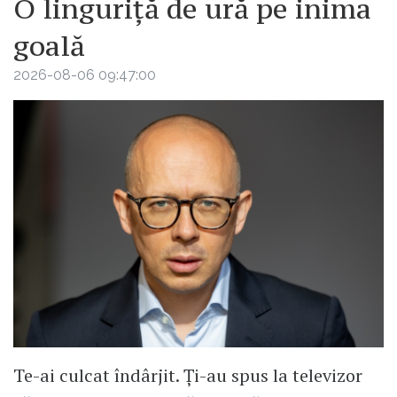
O linguriță de ură pe inima
goală
2026-08-06 09:47:00
Te-ai culcat îndârjit. Ți-au spus la televizor