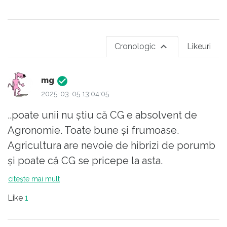
Cronologic
Likeuri
mg
2025-03-05 13:04:05
..poate unii nu știu că CG e absolvent de
Agronomie. Toate bune și frumoase.
Agricultura are nevoie de hibrizi de porumb
și poate că CG se pricepe la asta.
citește mai mult
Războiul hibrid al Rusiei e ceva mai
Like
1
complicat, iar CG riscă să-și prindă
degetele..