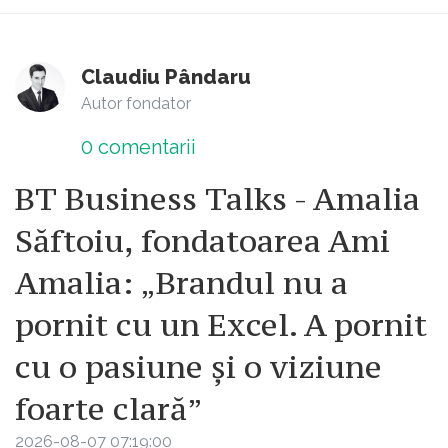
Claudiu Pândaru
Autor fondator
0
comentarii
BT Business Talks - Amalia
Săftoiu, fondatoarea Ami
Amalia: „Brandul nu a
pornit cu un Excel. A pornit
cu o pasiune și o viziune
foarte clară”
2026-08-07 07:19:00