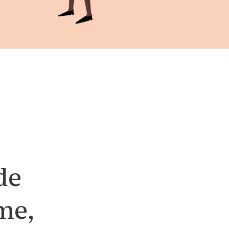
de
me,