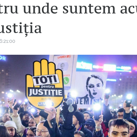
tru unde suntem a
ustiția
6:21:00