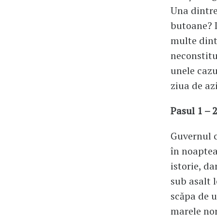
Una dintre
butoane? D
multe dint
neconstitu
unele cazu
ziua de azi
Pasul 1 – 
Guvernul c
în noaptea
istorie, d
sub asalt 
scăpa de u
marele nor