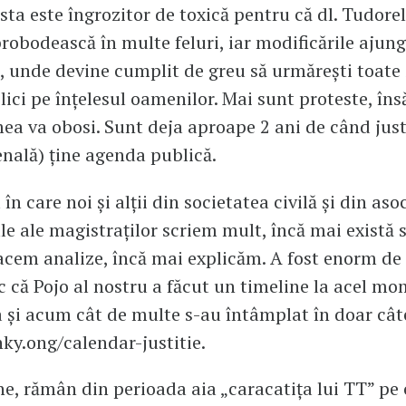
sta este îngrozitor de toxică pentru că dl. Tudore
brobodească în multe feluri, iar modificările ajung
 unde devine cumplit de greu să urmărești toate 
plici pe înțelesul oamenilor. Mai sunt proteste, în
mea va obosi. Sunt deja aproape 2 ani de când just
enală) ține agenda publică.
în care noi și alții din societatea civilă și din asoc
le ale magistraților scriem mult, încă mai există 
acem analize, încă mai explicăm. A fost enorm de
 că Pojo al nostru a făcut un timeline la acel mo
și acum cât de multe s-au întâmplat în doar câte
nky.ong/calendar-justitie.
e, rămân din perioada aia „caracatița lui TT” pe 