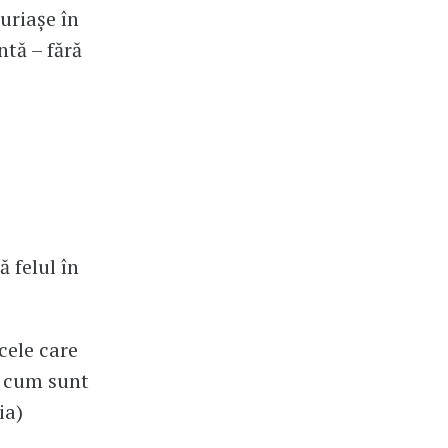
uriașe în
ntă – fără
i
ă felul în
cele care
i cum sunt
ia)