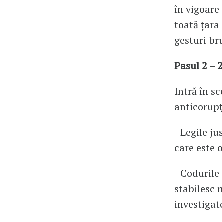
în vigoare
toată țara
gesturi br
Pasul 2 – 
Intră în sc
anticorupț
- Legile ju
care este 
- Codurile
stabilesc 
investigat