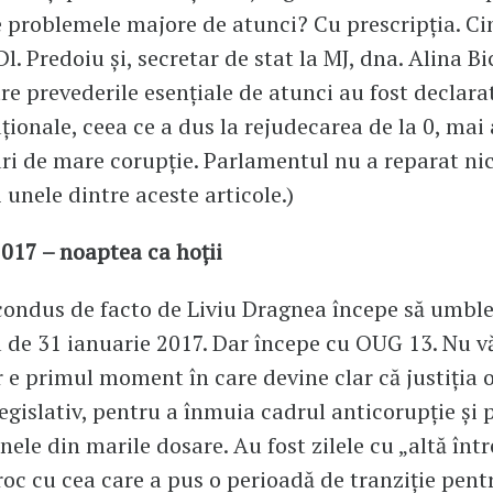
 problemele majore de atunci? Cu prescripția. Cin
l. Predoiu și, secretar de stat la MJ, dna. Alina B
re prevederile esențiale de atunci au fost declara
ționale, ceea ce a dus la rejudecarea de la 0, mai 
ri de mare corupție. Parlamentul nu a reparat nic
 unele dintre aceste articole.)
2017 – noaptea ca hoții
ondus de facto de Liviu Dragnea începe să umble l
 de 31 ianuarie 2017. Dar începe cu OUG 13. Nu v
ar e primul moment în care devine clar că justiția 
legislativ, pentru a înmuia cadrul anticorupție și 
nele din marile dosare. Au fost zilele cu „altă într
oc cu cea care a pus o perioadă de tranziție pent