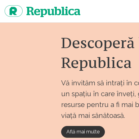
Sari
la
continut
Descoperă 
Republica
Vă invităm să intrați în 
un spațiu în care înveți,
resurse pentru a fi mai 
viață mai sănătoasă.
Află mai multe