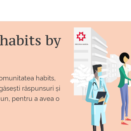
habits by
comunitatea habits,
 găsești răspunsuri și
bun, pentru a avea o