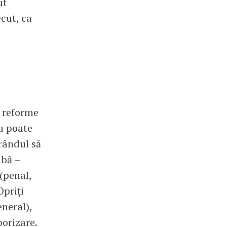
ut
ecut, ca
 reforme
au poate
 rândul să
ubă –
(penal,
Opriți
eneral),
porizare.