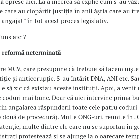
ă opresc aici. La a încerca să explic cum s-au văz
 care au ciopârțit justiția în anii ăștia care au tr
angajat” în tot acest proces legislativ.
uns aici?
o reformă neterminată
e MCV, care presupune că trebuie să facem niște
tiție și anticorupție. S-au întărit DNA, ANI etc. S
e să zic că existau aceste instituții. Apoi, a venit
 coduri mai bune. Doar că aici intervine prima b
rin angajarea răspunderii toate cele patru coduri 
ele două de procedură). Multe ONG-uri, reunite în „
(atenție, multe dintre ele care nu se suportau în g
istrați protestează și se ajunge la o oarecare tem