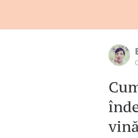
C
Cum
înde
vin