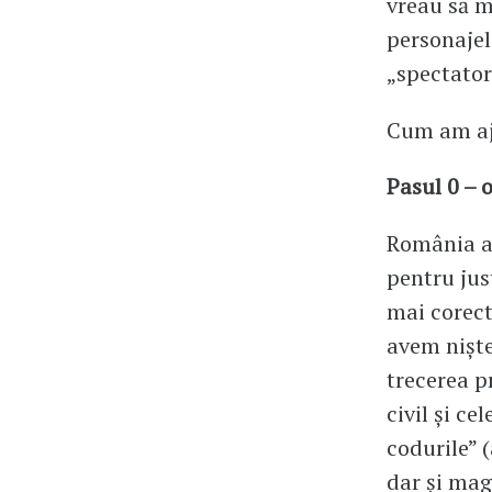
vreau să m
personajele
„spectator 
Cum am aj
Pasul 0 – 
România ar
pentru jus
mai corect 
avem niște
trecerea p
civil și c
codurile” 
dar și mag