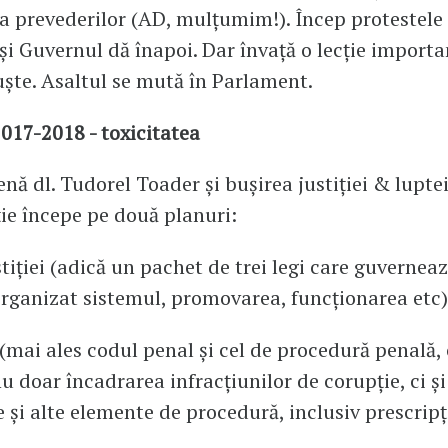
 a prevederilor (AD, mulțumim!). Încep protestele 
 și Guvernul dă înapoi. Dar învață o lecție importa
uște. Asaltul se mută în Parlament.
2017-2018 - toxicitatea
enă dl. Tudorel Toader și bușirea justiției & lupte
ie începe pe două planuri:
stiției (adică un pachet de trei legi care guverneaz
organizat sistemul, promovarea, funcționarea etc)
 (mai ales codul penal și cel de procedură penală, 
nu doar încadrarea infracțiunilor de corupție, ci ș
e și alte elemente de procedură, inclusiv prescripț