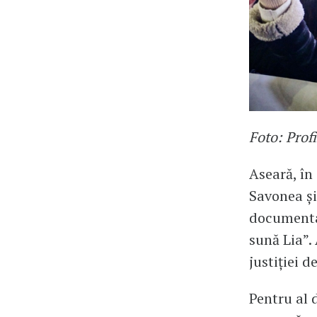
Foto: Prof
Aseară, în
Savonea și
documentar
sună Lia”.
justiției 
Pentru al 