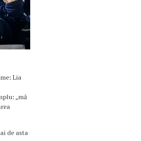
ume: Lia
implu: „mă
area
ai de asta