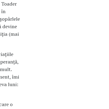
l Toader
 în
șopârlele
să devine
iția (mai
iațiile
speranță,
 mult.
ment, îmi
va luni:
care o