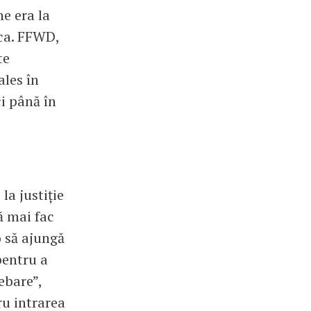
e era la
ica. FFWD,
te
ales în
i până în
a justiție
ă mai fac
o să ajungă
pentru a
ebare”,
ru intrarea