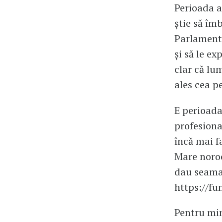
Perioada a
știe să îm
Parlament,
și să le ex
clar că lu
ales cea p
E perioada 
profesiona
încă mai f
Mare noroc
dau seama 
https://fu
Pentru min