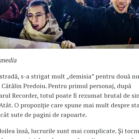
imedia
 stradă, s-a strigat mult „demisia” pentru două n
 Cătălin Predoiu. Pentru primul personaj, după
ul Recorder, totul poate fi rezumat brutal de s
 Atât. O propoziție care spune mai mult despre st
decât sute de pagini de rapoarte.
doilea însă, lucrurile sunt mai complicate. Și tocm