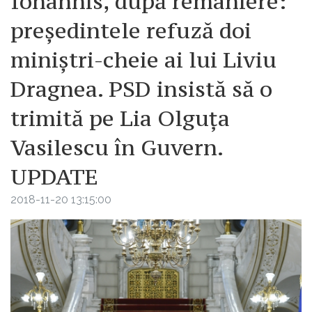
Iohannis, după remaniere:
președintele refuză doi
miniștri-cheie ai lui Liviu
Dragnea. PSD insistă să o
trimită pe Lia Olguța
Vasilescu în Guvern.
UPDATE
2018-11-20 13:15:00