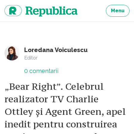
Sari
la
Menu
continut
Loredana Voiculescu
Editor
0
comentarii
„Bear Right”. Celebrul
realizator TV Charlie
Ottley și Agent Green, apel
inedit pentru construirea