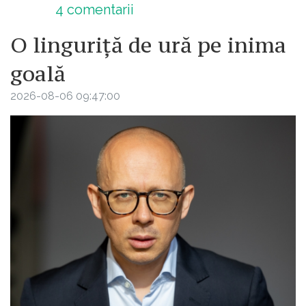
4
comentarii
O linguriță de ură pe inima
goală
2026-08-06 09:47:00