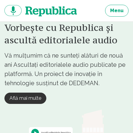
Sari
la
Menu
continut
Vorbește cu Republica și
ascultă editorialele audio
Vă mulțumim că ne sunteți alături de nouă
ani Ascultați editorialele audio publicate pe
platformă. Un proiect de inovație în
tehnologie susținut de DEDEMAN.
Află mai multe