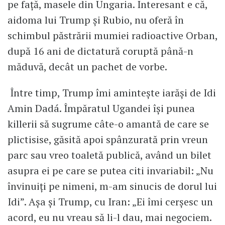
pe față, masele din Ungaria. Interesant e că,
aidoma lui Trump și Rubio, nu oferă în
schimbul păstrării mumiei radioactive Orban,
după 16 ani de dictatură coruptă până-n
măduvă, decât un pachet de vorbe.
Între timp, Trump îmi amintește iarăși de Idi
Amin Dadá. Împăratul Ugandei își punea
killerii să sugrume câte-o amantă de care se
plictisise, găsită apoi spânzurată prin vreun
parc sau vreo toaletă publică, având un bilet
asupra ei pe care se putea citi invariabil: „Nu
învinuiți pe nimeni, m-am sinucis de dorul lui
Idi”. Așa și Trump, cu Iran: „Ei îmi cerșesc un
acord, eu nu vreau să li-l dau, mai negociem.