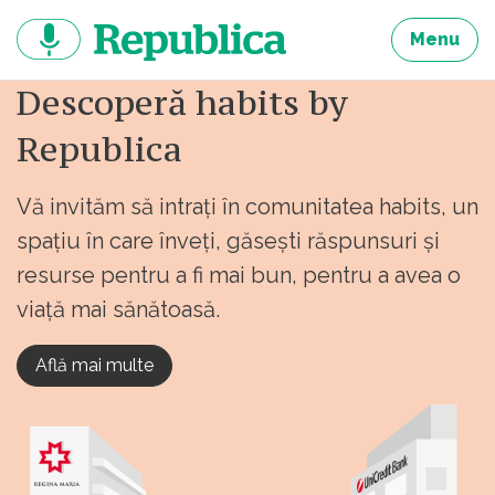
Sari
la
Menu
continut
Descoperă habits by
Republica
Vă invităm să intrați în comunitatea habits, un
spațiu în care înveți, găsești răspunsuri și
resurse pentru a fi mai bun, pentru a avea o
viață mai sănătoasă.
Află mai multe