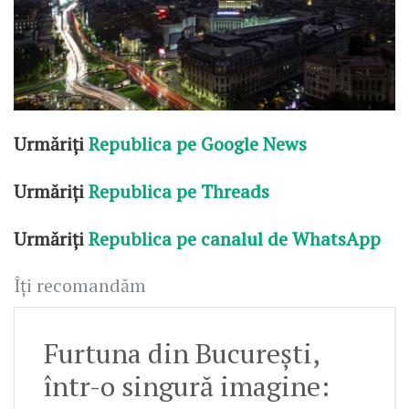
Urmăriți
Republica pe Google News
Urmăriți
Republica pe Threads
Urmăriți
Republica pe canalul de WhatsApp
Îți recomandăm
Furtuna din București,
într-o singură imagine: