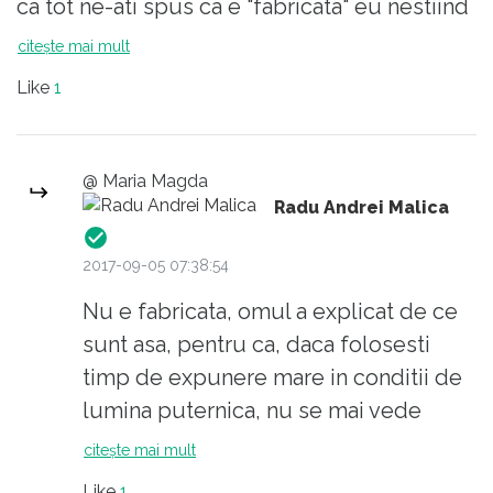
ca tot ne-ati spus ca e "fabricata" eu nestiind
ca se poate face o asa minunatie intreb: este
citește mai mult
chiar Bucurestiul?
Like
1
@ Maria Magda
Radu Andrei Malica
2017-09-05 07:38:54
Nu e fabricata, omul a explicat de ce
sunt asa, pentru ca, daca folosesti
timp de expunere mare in conditii de
lumina puternica, nu se mai vede
nimic, o sa ai un mare glare si atat.
citește mai mult
Vedeai 7 fulgere si nimic din oras ,
Like
1