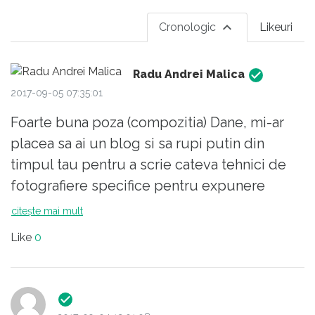
Cronologic
Likeuri
Radu Andrei Malica
2017-09-05 07:35:01
Foarte buna poza (compozitia) Dane, mi-ar
placea sa ai un blog si sa rupi putin din
timpul tau pentru a scrie cateva tehnici de
fotografiere specifice pentru expunere
lunga, ar ajuta multi amatori (myself
citește mai mult
included).
Like
0