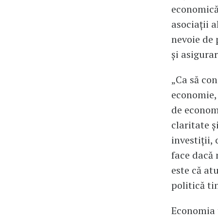
economică.
asociații 
nevoie de 
și asigura
„Ca să con
economie, 
de economi
claritate ș
investiții,
face dacă 
este că atu
politică t
Economia t