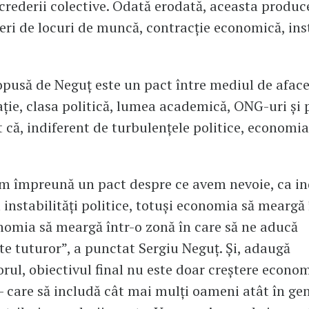
crederii colective. Odată erodată, aceasta produce
deri de locuri de muncă, contracție economică, ins
opusă de Neguț este un pact între mediul de aface
ție, clasa politică, lumea academică, ONG-uri și 
t că, indiferent de turbulențele politice, economi
em împreună un pact despre ce avem nevoie, ca in
instabilități politice, totuși economia să meargă 
nomia să meargă într-o zonă în care să ne aducă
te tuturor”, a punctat Sergiu Neguț. Și, adaugă
rul, obiectivul final nu este doar creștere econom
— care să includă cât mai mulți oameni atât în ge