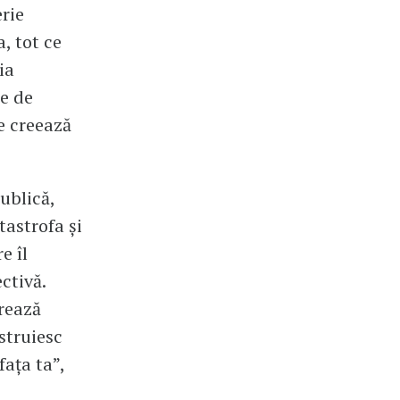
erie
, tot ce
ia
re de
e creează
ublică,
tastrofa și
e îl
ctivă.
rează
struiesc
fața ta”,