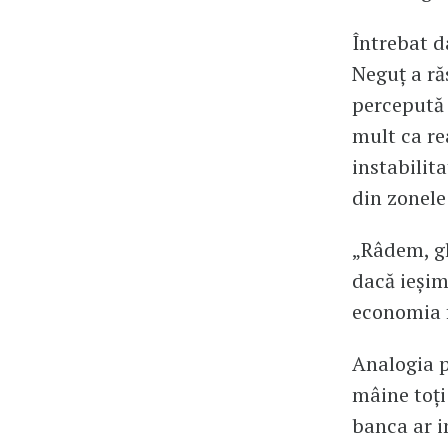
Întrebat d
Neguț a ră
percepută a
mult ca re
instabilit
din zonele 
„Râdem, gl
dacă ieșim
economia f
Analogia p
mâine toți
banca ar i