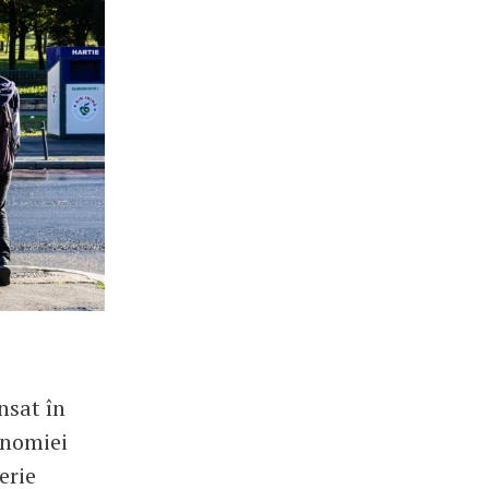
nsat în
onomiei
erie