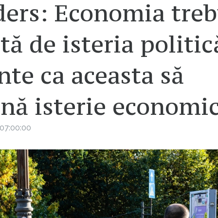
ders: Economia treb
tă de isteria politic
nte ca aceasta să
nă isterie economi
07:00:00