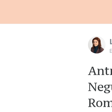
E
Ant
Negu
Rom