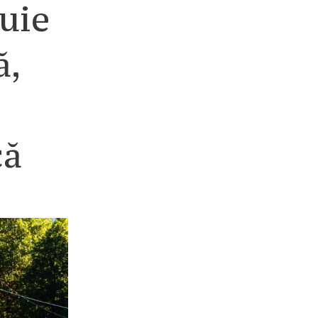
uie
ă,
că