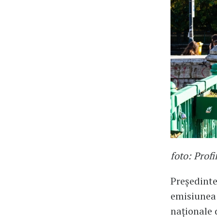
foto: Prof
Președinte
emisiunea 
naționale d