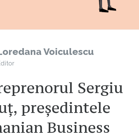
Loredana Voiculescu
ditor
reprenorul Sergiu
ț, președintele
anian Business