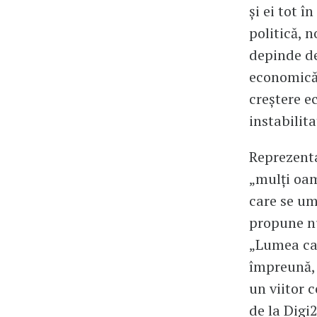
și ei tot î
politică, 
depinde de
economică 
creștere e
instabilita
Reprezenta
„mulți oam
care se ump
propune nu
„Lumea car
împreună, 
un viitor 
de la Digi