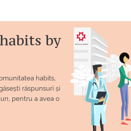
habits by
comunitatea habits,
 găsești răspunsuri și
bun, pentru a avea o