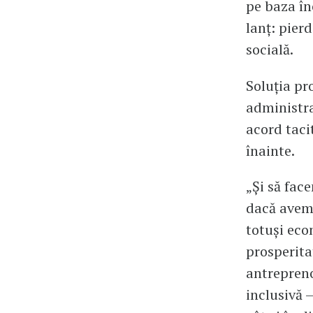
pe baza în
lanț: pier
socială.
Soluția pr
administra
acord taci
înainte.
„Și să fac
dacă avem 
totuși eco
prosperita
antrepreno
inclusivă 