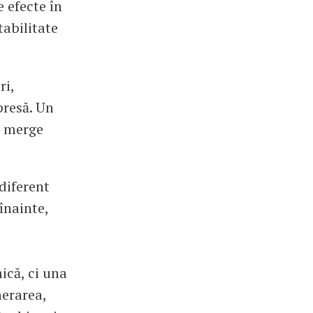
 efecte în
tabilitate
ri,
presă. Un
a merge
diferent
înainte,
ică, ci una
nerarea,