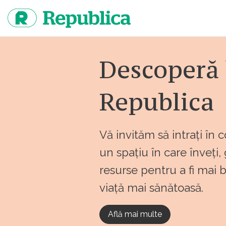
Sari
la
continut
Descoperă 
Republica
Vă invităm să intrați în 
un spațiu în care înveți,
resurse pentru a fi mai 
viață mai sănătoasă.
Află mai multe