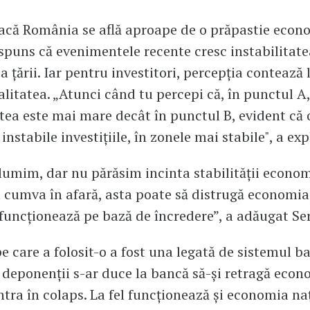
acă România se află aproape de o prăpastie econ
spuns că evenimentele recente cresc instabilitate
 țării. Iar pentru investitori, percepția contează l
alitatea. „Atunci când tu percepi că, în punctul A,
atea este mai mare decât în punctul B, evident că 
instabile investițiile, în zonele mai stabile", a expl
umim, dar nu părăsim incinta stabilității econom
 cumva în afară, asta poate să distrugă economia
uncționează pe bază de încredere”, a adăugat Se
e care a folosit-o a fost una legată de sistemul b
 deponenții s-ar duce la bancă să-și retragă econo
ntra în colaps. La fel funcționează și economia na