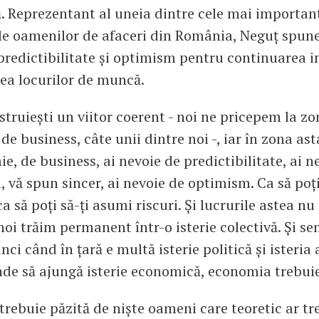
 Reprezentant al uneia dintre cele mai importan
ale oamenilor de afaceri din România, Neguț spune
predictibilitate și optimism pentru continuarea in
rea locurilor de muncă.
struiești un viitor coerent - noi ne pricepem la zo
de business, câte unii dintre noi -, iar în zona as
e, de business, ai nevoie de predictibilitate, ai n
i, vă spun sincer, ai nevoie de optimism. Ca să poți
 ca să poți să-ți asumi riscuri. Și lucrurile astea nu
noi trăim permanent într-o isterie colectivă. Și s
nci când în țară e multă isterie politică și isteria 
inde să ajungă isterie economică, economia trebuie
rebuie păzită de niște oameni care teoretic ar tre