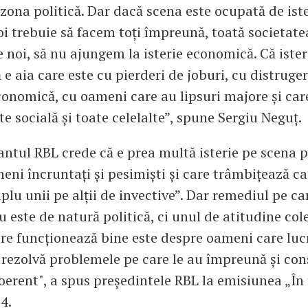
n zona politică. Dar dacă scena este ocupată de ist
noi trebuie să facem toți împreună, toată societatea
 noi, să nu ajungem la isterie economică. Că ister
e aia care este cu pierderi de joburi, cu distruge
conomică, cu oameni care au lipsuri majore și car
te socială și toate celelalte”, spune Sergiu Neguț.
ntul RBL crede că e prea multă isterie pe scena p
eni încruntați și pesimiști și care trâmbițează ca
lu unii pe alții de invective”. Dar remediul pe car
 este de natură politică, ci unul de atitudine cole
e funcționează bine este despre oameni care luc
rezolvă problemele pe care le au împreună și con
coerent", a spus președintele RBL la emisiunea „În 
24.