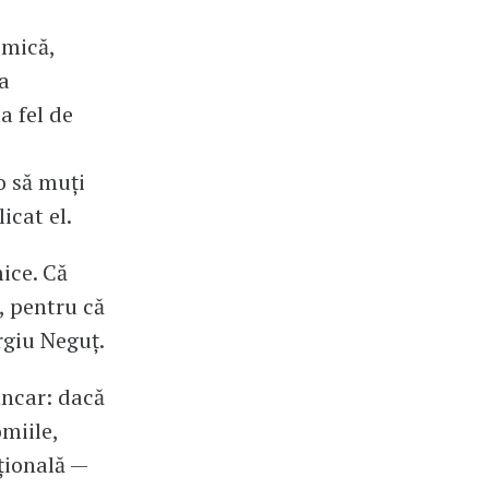
omică,
a
a fel de
o să muți
icat el.
ice. Că
, pentru că
rgiu Neguț.
ancar: dacă
miile,
țională —