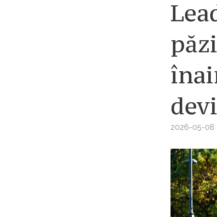
Lea
păzi
înai
devi
2026-05-08 