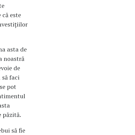
te
 că este
vestițiilor
na asta de
ta noastră
evoie de
 să faci
 se pot
entimentul
asta
 păzită.
bui să fie