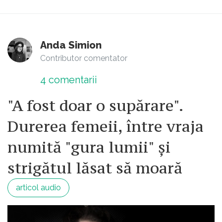
Anda Simion
Contributor comentator
4
comentarii
"A fost doar o supărare".
Durerea femeii, între vraja
numită "gura lumii" şi
strigătul lăsat să moară
articol audio