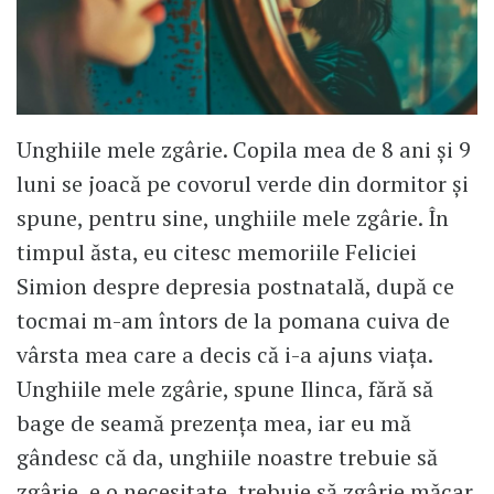
Unghiile mele zgârie. Copila mea de 8 ani și 9
luni se joacă pe covorul verde din dormitor și
spune, pentru sine, unghiile mele zgârie. În
timpul ăsta, eu citesc memoriile Feliciei
Simion despre depresia postnatală, după ce
tocmai m-am întors de la pomana cuiva de
vârsta mea care a decis că i-a ajuns viața.
Unghiile mele zgârie, spune Ilinca, fără să
bage de seamă prezența mea, iar eu mă
gândesc că da, unghiile noastre trebuie să
zgârie, e o necesitate, trebuie să zgârie măcar