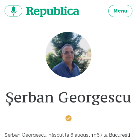
Sari
la
Menu
continut
Șerban Georgescu
Șerban Georgescu, născut la 6 august 1967 la București