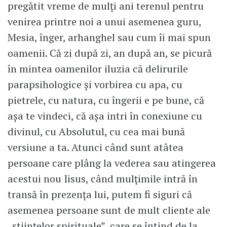
pregătit vreme de mulți ani terenul pentru
venirea printre noi a unui asemenea guru,
Mesia, înger, arhanghel sau cum îi mai spun
oamenii. Că zi după zi, an după an, se picură
în mintea oamenilor iluzia că delirurile
parapsihologice și vorbirea cu apa, cu
pietrele, cu natura, cu îngerii e pe bune, că
așa te vindeci, că așa intri în conexiune cu
divinul, cu Absolutul, cu cea mai bună
versiune a ta. Atunci când sunt atâtea
persoane care plâng la vederea sau atingerea
acestui nou Iisus, când mulțimile intră în
transă în prezența lui, putem fi siguri că
asemenea persoane sunt de mult cliente ale
„științelor spirituale”, care se întind de la