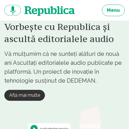
Sari
la
Menu
continut
Vorbește cu Republica și
ascultă editorialele audio
Vă mulțumim că ne sunteți alături de nouă
ani Ascultați editorialele audio publicate pe
platformă. Un proiect de inovație în
tehnologie susținut de DEDEMAN.
Află mai multe