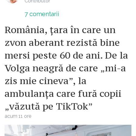
Contributor
sau molecule nu erau cunoscute sau
înțelese. Descoperirile ulterioare
7
comentarii
teoriei lui Hahnemann, cum ar fi
România, țara în care un
dimensiunea atomilor (Loschmidt,
1865) sau sinteza ureei (Friedrich
zvon aberant rezistă bine
Wöhler, 1828) au adus lămuriri mai
mersi peste 60 de ani. De la
clare.
Volga neagră de care „mi-a
O soluție atât de diluată cum e o doză
homeopatică nu mai conține nici
zis mie cineva”, la
măcar o moleculă din substanța
ambulanța care fură copii
inițială dincolo de diluția 11
centezimală, deci nu mai poate avea
„văzută pe TikTok”
efecte terapeutice. Susținătorii
acum 11 ore
homeopatiei au emis ipoteza
existenței unei „memorii” a apei,