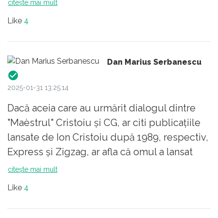
citește mai mult
că povestea se apropie de sfârșit..
Like
4
Se resemnează cu rolul de iepure pentru
Simion, el rămânând eternul prim-minstru,.
Restul e butaforie..
Dan Marius Serbanescu
2025-01-31 13:25:14
Dacă aceia care au urmărit dialogul dintre
"Maèstrul" Cristoiu și CG, ar citi publicațiile
lansate de Ion Cristoiu după 1989, respectiv,
Express și Zigzag, ar afla că omul a lansat
ziarele de "senzații tari". Vezi "găina care a
citește mai mult
născut 2 pui vii". Erau știri născocite, care
Like
4
vindeau ziarul, mai ales după perioada
anterioara când citeai numai despre Nea