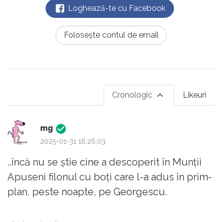
Loghează-te cu Facebook
Folosește contul de email
Cronologic
Likeuri
mg
2025-01-31 16:26:03
..încă nu se știe cine a descoperit în Munții
Apuseni filonul cu boți care l-a adus în prim-
plan, peste noapte, pe Georgescu.
S-ar părea însă că Marele Blond își dă seama