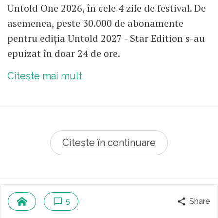
Untold One 2026, în cele 4 zile de festival. De
asemenea, peste 30.000 de abonamente
pentru ediția Untold 2027 - Star Edition s-au
epuizat în doar 24 de ore.
Citește mai mult
Citește în continuare
© 2026 Republica.ro
Despre cookies
5
Share
Politica de confidentialitate
Cine suntem