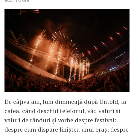
acum 5 ore
indubitabila !
Observ
De câțiva ani, luni dimineață după Untold, la
cafea, când deschid telefonul, văd valuri și
valuri de rânduri și vorbe despre festival:
despre cum dispare liniștea unui oraș; despre