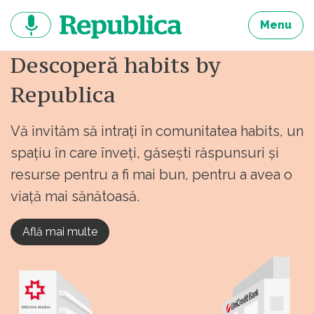
Sari
la
Menu
continut
Descoperă habits by
Republica
Vă invităm să intrați în comunitatea habits, un
spațiu în care înveți, găsești răspunsuri și
resurse pentru a fi mai bun, pentru a avea o
viață mai sănătoasă.
Află mai multe