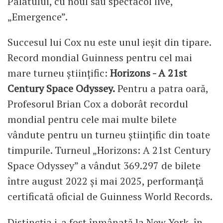
Palatului, cu noul său spectacol live,
„Emergence”.
Succesul lui Cox nu este unul ieșit din tipare.
Record mondial Guinness pentru cel mai
mare turneu științific:
Horizons - A 21st
Century Space Odyssey.
Pentru a patra oară,
Profesorul Brian Cox a doborât recordul
mondial pentru cele mai multe bilete
vândute pentru un turneu științific din toate
timpurile. Turneul „Horizons: A 21st Century
Space Odyssey” a vândut 369.297 de bilete
între august 2022 și mai 2025, performanță
certificată oficial de Guinness World Records.
Distincția i-a fost înmânată la New York, în