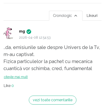
Cronologic
Likeuri
mg
2026-04-08 12:54:53
..da, emisiunile sale despre Univers de la Tv,
m-au captivat.
Fizica particulelor la pachet cu mecanica
cuantică vor schimba, cred, fundamental
viziunea despre lumea în care trăim.
citește mai mult
Faptul că e și muzician confirmă zicerea lui
Like
0
Nietzsche :
- Dacă muzica n-ar exista viața ar fi o
vezi toate comentariile
greșeală.