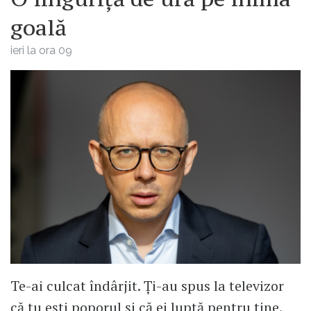
goală
ieri la ora 09
Te-ai culcat îndârjit. Ți-au spus la televizor
că tu ești poporul și că ei luptă pentru tine.