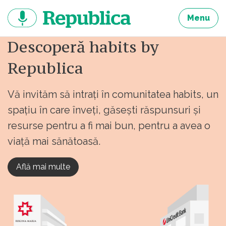
Sari
la
Menu
continut
Descoperă habits by
Republica
Vă invităm să intrați în comunitatea habits, un
spațiu în care înveți, găsești răspunsuri și
resurse pentru a fi mai bun, pentru a avea o
viață mai sănătoasă.
Află mai multe