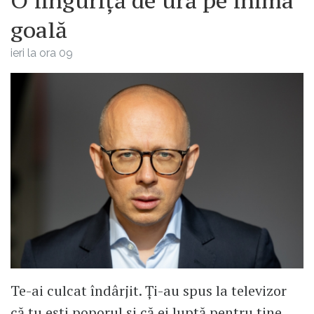
O linguriță de ură pe inima
goală
ieri la ora 09
Te-ai culcat îndârjit. Ți-au spus la televizor
că tu ești poporul și că ei luptă pentru tine.