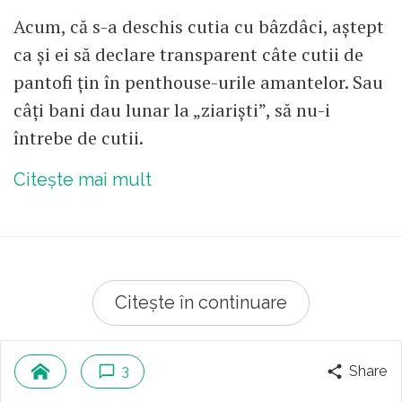
Acum, că s-a deschis cutia cu bâzdâci, aștept
ca și ei să declare transparent câte cutii de
pantofi țin în penthouse-urile amantelor. Sau
câți bani dau lunar la „ziariști”, să nu-i
întrebe de cutii.
Citește mai mult
Citește în continuare
3
Share
© 2026 Republica.ro
Despre cookies