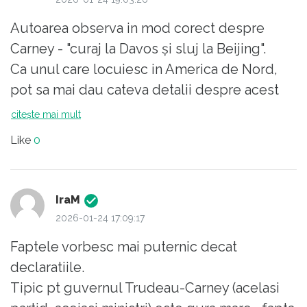
Autoarea observa in mod corect despre
Carney - "curaj la Davos și sluj la Beijing".
Ca unul care locuiesc in America de Nord,
pot sa mai dau cateva detalii despre acest
ticalos.
citește mai mult
Fix cu 1 an in urma, le spunea canadienilor
Like
0
intr-o declaratie publica bațoasa, ca cel mai
mare pericol de securitate asupra Canadei
este China.
IraM
Acum, 1 an mai tarziu ne vorbeste despre cel
2026-01-24 17:09:17
mai grozav partener de afaceri care este
Faptele vorbesc mai puternic decat
China asa ca a semnat la Beijing in genunchi
declaratiile.
niste contracte extrem de dezavantajoase
Tipic pt guvernul Trudeau-Carney (acelasi
pentru partea canadiana.