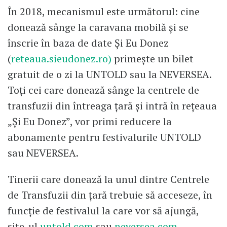
În 2018, mecanismul este următorul: cine
donează sânge la caravana mobilă și se
înscrie în baza de date Și Eu Donez
(
reteaua.sieudonez.ro)
primește un bilet
gratuit de o zi la UNTOLD sau la NEVERSEA.
Toți cei care donează sânge la centrele de
transfuzii din întreaga țară și intră în rețeaua
„Și Eu Donez”, vor primi reducere la
abonamente pentru festivalurile UNTOLD
sau NEVERSEA.
Tinerii care donează la unul dintre Centrele
de Transfuzii din țară trebuie să acceseze, în
funcție de festivalul la care vor să ajungă,
site-ul
untold.com
sau
neversea.com
,