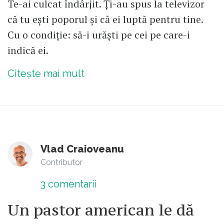
Te-ai culcat îndârjit. Ți-au spus la televizor
că tu ești poporul și că ei luptă pentru tine.
Cu o condiție: să-i urăști pe cei pe care-i
indică ei.
Citește mai mult
Vlad Craioveanu
Contributor
3
comentarii
Un pastor american le dă