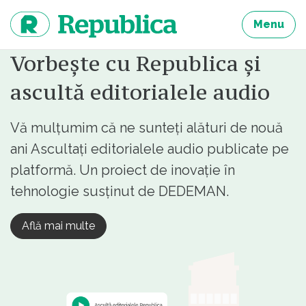
Sari
la
Menu
continut
Vorbește cu Republica și
ascultă editorialele audio
Vă mulțumim că ne sunteți alături de nouă
ani Ascultați editorialele audio publicate pe
platformă. Un proiect de inovație în
tehnologie susținut de DEDEMAN.
Află mai multe