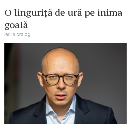
O linguriță de ură pe inima
goală
ieri la ora 09