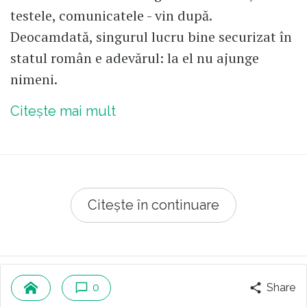
testele, comunicatele - vin după.
Deocamdată, singurul lucru bine securizat în
statul român e adevărul: la el nu ajunge
nimeni.
Citește mai mult
Citește în continuare
© 2026 Republica.ro
Despre cookies
0
Share
Politica de confidentialitate
Cine suntem