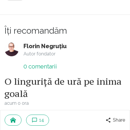
Îți recomandăm
Florin Negruțiu
Autor fondator
0
comentarii
O linguriță de ură pe inima
goală
acum o ora
14
Share