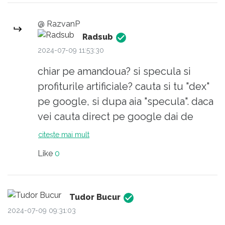
sud de Mogadishu) iti iei o locuinta de
lux din banii astia.
@ RazvanP
Radsub
2024-07-09 11:53:30
chiar pe amandoua? si specula si
profiturile artificiale? cauta si tu "dex"
pe google, si dupa aia "specula". daca
vei cauta direct pe google dai de
altceva.
citește mai mult
Like
0
Tudor Bucur
2024-07-09 09:31:03