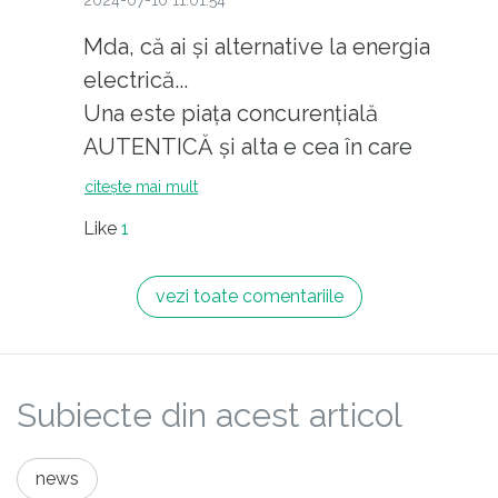
2024-07-10 11:01:54
Mda, că ai și alternative la energia
electrică...
Una este piața concurențială
AUTENTICĂ și alta e cea în care
consumatorii sunt captivi și n-au
citește mai mult
încotro, TREBUIE să accepte prețul!
Like
1
"Se vinde" pentru că este o utilitate
esențială în secolul XXI, nu pentru că
vezi toate comentariile
prețul este "corect"!
Subiecte din acest articol
news