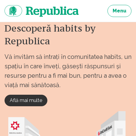
Sari
la
Menu
continut
Descoperă habits by
Republica
Vă invităm să intrați în comunitatea habits, un
spațiu în care înveți, găsești răspunsuri și
resurse pentru a fi mai bun, pentru a avea o
viață mai sănătoasă.
Află mai multe