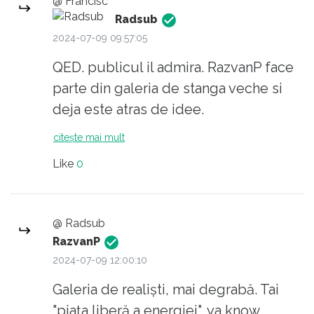
@ Francisc
fac economistii de succes! analizeaza
Radsub
proiectele unora dupa ce banuiesc ei.
2024-07-09 09:57:05
(oare pe la ASE asa se invata acum)
QED. publicul il admira. RazvanP face
"cât de cât decentă, de 60m²," a zis
parte din galeria de stanga veche si
simion ceva de suprafata? si uite asa
deja este atras de idee.
cu unul care isi da cu parerea si unul
citește mai mult
care il publica, ajunge suporterul
guraliv bagat in seama de lume.
Like
0
@ Radsub
RazvanP
2024-07-09 12:00:10
Galeria de realiști, mai degrabă. Tai
"piața liberă a energiei", ya know,