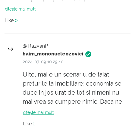
Întrebarea evidentă fiind: ARE SÂNGE SĂ
citește mai mult
DESFIINȚEZE SPECULA ÎN TOATE
Like
0
DOMENIILE?
@ RazvanP
haim_mononucleozovici
2024-07-09 10:29:40
Uite, mai e un scenariu de taiat
preturile la imobiliare: economia se
duce in jos urat de tot si nimeni nu
mai vrea sa cumpere nimic. Daca ne
uitam in alte parti, in Zimbabwe o casa
citește mai mult
buna e 30.000 de euro si chiar mai
Like
1
putin. In Merca (Somalia, 100km mai la