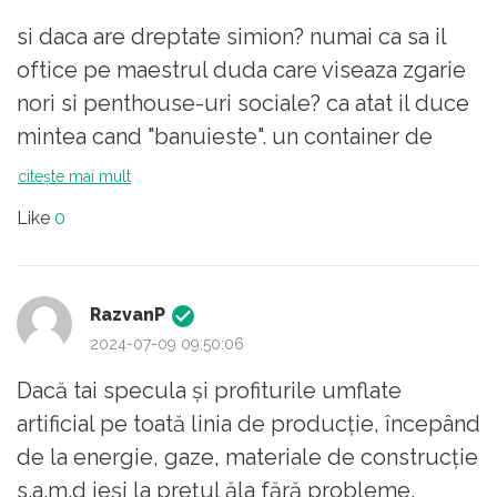
si daca are dreptate simion? numai ca sa il
oftice pe maestrul duda care viseaza zgarie
nori si penthouse-uri sociale? ca atat il duce
mintea cand "banuieste". un container de
6x9.6m e pe la 11-12000 euro. cu tot cu
citește mai mult
utilitati si teren iese la 35k? mai si ramane
Like
0
RazvanP
2024-07-09 09:50:06
Dacă tai specula și profiturile umflate
artificial pe toată linia de producție, începând
de la energie, gaze, materiale de construcție
s.a.m.d ieși la prețul ăla fără probleme.