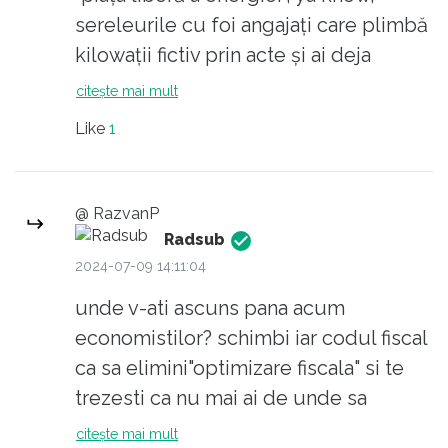
sereleurile cu foi angajați care plimbă
kilowații fictiv prin acte și ai deja
energia la jumătate de preț. Mai
citește mai mult
elimini "optimizarea fiscală" și ai și
Like
1
cimentul sau restul materialelor de
construcție la jumătate. Rămâne mâna
de lucru, dacă nu mai umpli Europa
@ RazvanP
cu muncitori ieftini pentru alții îți
Radsub
permiți și mâna de lucru ieftină ÎN
2024-07-09 14:11:04
ȚARĂ...
unde v-ati ascuns pana acum
Și ce să vezi, iese metrul pătrat la
economistilor? schimbi iar codul fiscal
prețul REAL, mu povești!
ca sa elimini"optimizare fiscala" si te
Dar, ca să te liniștești, nu cred că are
trezesti ca nu mai ai de unde sa
Jorjică sânge să ia măsuri serioase,
cumperi. "muncitori ieftini pentru
citește mai mult
așa că da, tot ce zice e doar vorbărie.