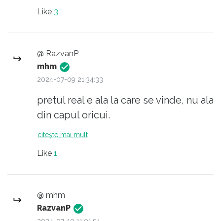
alții"? care vin din patriotism sa
Like
3
munceasca pe mai putin de 1/2 decat
la altii?
@ RazvanP
mhm
2024-07-09 21:34:33
pretul real e ala la care se vinde, nu ala
din capul oricui.
citește mai mult
Like
1
@ mhm
RazvanP