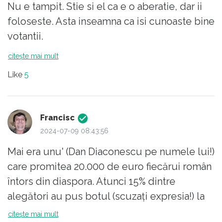
Nu e tampit. Stie si el ca e o aberatie, dar ii
foloseste. Asta inseamna ca isi cunoaste bine
votantii.
citește mai mult
Like
5
Francisc
2024-07-09 08:43:56
Mai era unu' (Dan Diaconescu pe numele lui!)
care promitea 20.000 de euro fiecărui român
întors din diaspora. Atunci 15% dintre
alegători au pus botul (scuzați expresia!) la
balivernele lui.
citește mai mult