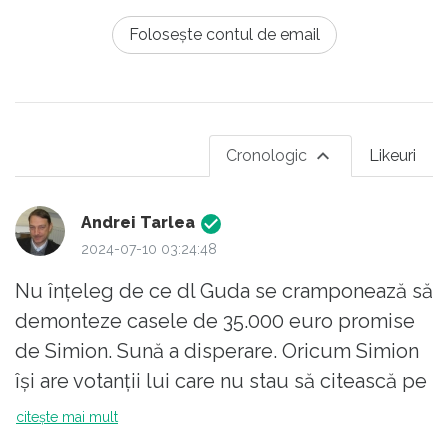
Folosește contul de email
Cronologic
Likeuri
Andrei Tarlea
2024-07-10 03:24:48
Nu înțeleg de ce dl Guda se cramponează să
demonteze casele de 35.000 euro promise
de Simion. Sună a disperare. Oricum Simion
își are votanții lui care nu stau să citească pe
Republica ce mare dumping pune la cale.
citește mai mult
De fapt, tot articolul se bazează pe o ipoteză